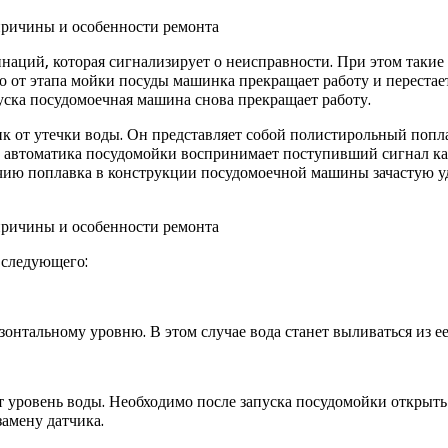
инаций, которая сигнализирует о неисправности. При этом такие
имо от этапа мойки посуды машинка прекращает работу и переста
уска посудомоечная машина снова прекращает работу.
от утечки воды. Он представляет собой полистирольный поплаво
те автоматика посудомойки воспринимает поступивший сигнал к
личию поплавка в конструкции посудомоечной машины зачастую уд
 следующего:
нтальному уровню. В этом случае вода станет выливаться из ее
т уровень воды. Необходимо после запуска посудомойки открыть е
замену датчика.