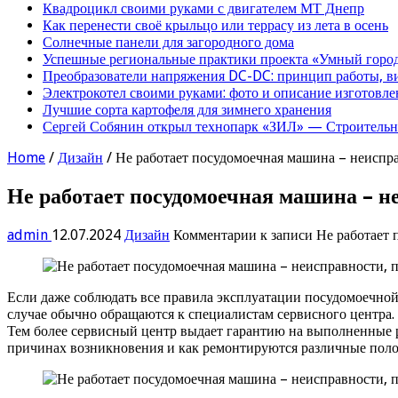
Квадроцикл своими руками с двигателем МТ Днепр
Как перенести своё крыльцо или террасу из лета в осень
Солнечные панели для загородного дома
Успешные региональные практики проекта «Умный город
Преобразователи напряжения DC-DC: принцип работы, в
Электрокотел своими руками: фото и описание изготовле
Лучшие сорта картофеля для зимнего хранения
Сергей Собянин открыл технопарк «ЗИЛ» — Строительна
Home
/
Дизайн
/
Не работает посудомоечная машина – неиспр
Не работает посудомоечная машина – н
admin
12.07.2024
Дизайн
Комментарии
к записи Не работает
Если даже соблюдать все правила эксплуатации посудомоечной 
случае обычно обращаются к специалистам сервисного центра
Тем более сервисный центр выдает гарантию на выполненные р
причинах возникновения и как ремонтируются различные пол