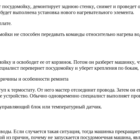
 посудомойку, демонтирует заднюю стенку, снимет и проведет о
будет выполнена установка нового нагревательного элемента.
лате.
мойки не способен передавать команды относительно нагрева во
ойку и освободит ее от корзинок. Потом он разберет машинку, 
циалист перевернет посудомойку и уберет крепления по бокам, 
 к термостату. От него мастер отсоединит провода. Затем он ег
е устройство. Обычно одновременно специалист выполняет прове
т управляющий блок или температурный датчик.
воды. Если случается такая ситуация, тогда машинка прекращае
ой из причин, почему не запускается посудомоечная машина, явл