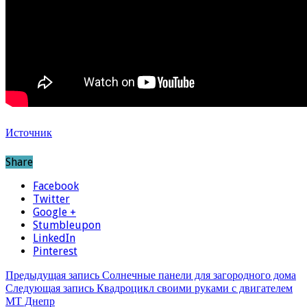
Источник
Share
Facebook
Twitter
Google +
Stumbleupon
LinkedIn
Pinterest
Предыдущая запись
Солнечные панели для загородного дома
Следующая запись
Квадроцикл своими руками с двигателем
МТ Днепр