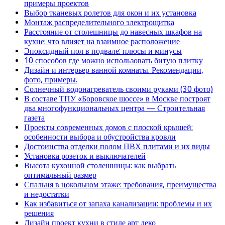
примеры проектов
Выбор тканевых ролетов для окон и их установка
Монтаж распределительного электрощитка
Расстояние от столешницы до навесных шкафов на
кухне: что влияет на взаимное расположение
Эпоксидный пол в подвале: плюсы и минусы
10 способов где можно использовать битую плитку
Дизайн и интерьер ванной комнаты. Рекомендации,
фото, примеры.
Солнечный водонагреватель своими руками (30 фото)
В составе ТПУ «Боровское шоссе» в Москве построят
два многофункциональных центра — Строительная
газета
Проекты современных домов с плоской крышей:
особенности выбора и обустройства кровли
Достоинства отделки полом ПВХ плитами и их виды
Установка розеток и выключателей
Высота кухонной столешницы: как выбрать
оптимальный размер
Спальня в цокольном этаже: требования, преимущества
и недостатки
Как избавиться от запаха канализации: проблемы и их
решения
Дизайн проект кухни в стиле арт деко