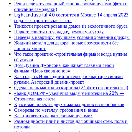
Решил сделать токарный станок своими руками (фото и
описание самоделки)
Light Industrial 4.0 состоится в Москве 14 апреля 2023
года — Строительная газета
Тонкости проектирования домов из экологичного бруса
Паркет: советы по укладке, ремонту и уходу
Переезд в квартиру: улучшаем условия хранения одежды
Жидкий металл для декора: новые возможности без
лишних хлопот
Что такое проектно-строительная фирма и когда нужны
её услуги
Дом Дуэйна Джонсона: как живет главный герой
фильма «Царь скорпионов»
Как создать Новогодний интерьер в квартире своими
руками. Авторский дизайн-проект
Сделал печь мангал из кирпича (21 фото строительства)
«Банк ДОМ.РФ» увеличил выдачу ипотеки на 20% —
Строительная газета
Красивые проекты двухэтажных домов из пеноблоков
Саморезы по металлу: требования и виды
Как циклевать паркет своими руками?
Разновидности плит и листов для обшивки стен, пола и
потолка