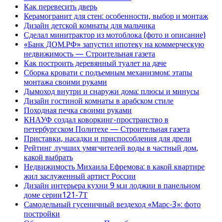
Как перевесить дверь
Керамогранит для стен: особенности, выбор и монтаж
Дизайн детской комнаты для мальчика
Сделал минитрактор из мотоблока (фото и описание)
«Банк ДОМ.РФ» запустил ипотеку на коммерческую
недвижимость — Строительная газета
Как построить деревянный туалет на даче
Сборка кровати с подъемным механизмом: этапы
монтажа своими руками
Дымоход внутри и снаружи дома: плюсы и минусы
Дизайн гостиной комнаты в арабском стиле
Походная печка своими руками
КНАУФ создал коворкинг-пространство в
петербургском Политехе — Строительная газета
Приставки, насадки и приспособления для дрели
Рейтинг лучших умягчителей воды в частный дом,
какой выбрать
Недвижимость Михаила Ефремова: в какой квартире
жил заслуженный артист России
Дизайн интерьера кухни 9 м.и лоджии в панельном
доме серии121-7Т
Самодельный гусеничный вездеход «Марс-3»: фото
постройки