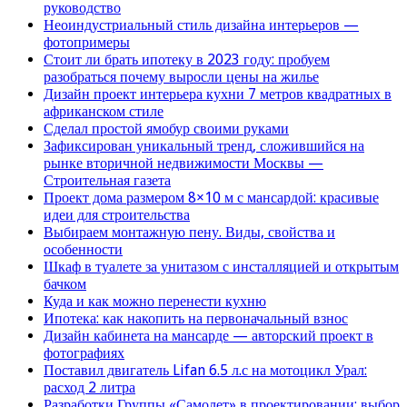
руководство
Неоиндустриальный стиль дизайна интерьеров —
фотопримеры
Стоит ли брать ипотеку в 2023 году: пробуем
разобраться почему выросли цены на жилье
Дизайн проект интерьера кухни 7 метров квадратных в
африканском стиле
Сделал простой ямобур своими руками
Зафиксирован уникальный тренд, сложившийся на
рынке вторичной недвижимости Москвы —
Строительная газета
Проект дома размером 8×10 м с мансардой: красивые
идеи для строительства
Выбираем монтажную пену. Виды, свойства и
особенности
Шкаф в туалете за унитазом с инсталляцией и открытым
бачком
Куда и как можно перенести кухню
Ипотека: как накопить на первоначальный взнос
Дизайн кабинета на мансарде — авторский проект в
фотографиях
Поставил двигатель Lifan 6.5 л.с на мотоцикл Урал:
расход 2 литра
Разработки Группы «Самолет» в проектировании: выбор