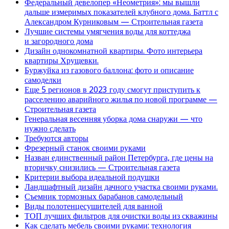
Федеральный девелопер «Неометрия»: мы вышли
дальше измеримых показателей клубного дома. Баттл с
Александром Курниковым — Строительная газета
Лучшие системы умягчения воды для коттеджа
и загородного дома
Дизайн однокомнатной квартиры. Фото интерьера
квартиры Хрущевки.
Буржуйка из газового баллона: фото и описание
самоделки
Еще 5 регионов в 2023 году смогут приступить к
расселению аварийного жилья по новой программе —
Строительная газета
Генеральная весенняя уборка дома снаружи — что
нужно сделать
Требуются авторы
Фрезерный станок своими руками
Назван единственный район Петербурга, где цены на
вторичку снизились — Строительная газета
Критерии выбора идеальной подушки
Ландшафтный дизайн дачного участка своими руками.
Съемник тормозных барабанов самодельный
Виды полотенцесушителей для ванной
ТОП лучших фильтров для очистки воды из скважины
Как сделать мебель своими руками: технология