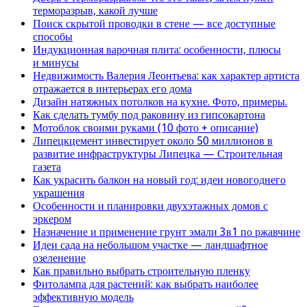
терморазрыв, какой лучше
Поиск скрытой проводки в стене — все доступные
способы
Индукционная варочная плита: особенности, плюсы
и минусы
Недвижимость Валерия Леонтьева: как характер артиста
отражается в интерьерах его дома
Дизайн натяжных потолков на кухне. Фото, примеры.
Как сделать тумбу под раковину из гипсокартона
Мотоблок своими руками (10 фото + описание)
Липецкцемент инвестирует около 50 миллионов в
развитие инфраструктуры Липецка — Строительная
газета
Как украсить балкон на новый год: идеи новогоднего
украшения
Особенности и планировки двухэтажных домов с
эркером
Назначение и применение грунт эмали 3в1 по ржавчине
Идеи сада на небольшом участке — ландшафтное
озеленение
Как правильно выбрать строительную пленку
Фитолампа для растений: как выбрать наиболее
эффективную модель