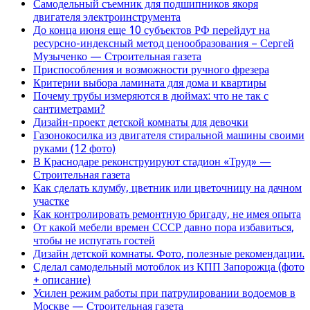
Самодельный съемник для подшипников якоря
двигателя электроинструмента
До конца июня еще 10 субъектов РФ перейдут на
ресурсно-индексный метод ценообразования – Сергей
Музыченко — Строительная газета
Приспособления и возможности ручного фрезера
Критерии выбора ламината для дома и квартиры
Почему трубы измеряются в дюймах: что не так с
сантиметрами?
Дизайн-проект детской комнаты для девочки
Газонокосилка из двигателя стиральной машины своими
руками (12 фото)
В Краснодаре реконструируют стадион «Труд» —
Строительная газета
Как сделать клумбу, цветник или цветочницу на дачном
участке
Как контролировать ремонтную бригаду, не имея опыта
От какой мебели времен СССР давно пора избавиться,
чтобы не испугать гостей
Дизайн детской комнаты. Фото, полезные рекомендации.
Сделал самодельный мотоблок из КПП Запорожца (фото
+ описание)
Усилен режим работы при патрулировании водоемов в
Москве — Строительная газета