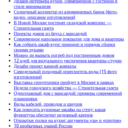
Дизайн интерьера кухни, совмещенной с гостиной в
стиле минимализм
Солнечный коллектор из алюминиевых банок (фото,
видео, описание изготовления)
В Новой Москве построят складской комплекс —
Строительная газета
Проекты домов из бруса с мансардой
Современное напольное покрытие для дома и квартиры
Как собрать шкаф-купе: принцип и порядок сборки
своими руками
Можно ли вырыть погреб под построенным домом
12 идей для визуального увеличения квартиры-студии
Дизайн проект ванной комнаты
Самодельный походный опреснитель воды (15 фото
изготовления)
Выставка спецтехники пройдет в Москве в рамках
Недели городского хозяйства — Строительная газета
Одноэтажный дом с мансардой: примеры современной
планировки
Виды кабелей, проводов и шнуров
Как повесить кухонные шкафы на стену: какая
фурнитура обеспечит недежный крепеж
Открытые полки на кухне: аргументы «за» и «против»
10 необычных зданий России