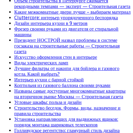
Объем строительства в Петербурге сжимается
рекордными темпами — эксперт — Строительная газета
Какие межкомнатные двери лучше – выбираем материал
Cluttercore: интерьер упорядоченного беспорядка
Дизайн интерьера кухни в 9 метров
Фрезер своими руками из двигателя от стиральной
машины
Президент НОСТРОЙ назвал проблемы в системе
госзаказа на строительные работы — Строительная
газета
Искусство оформления стен в интерьере
Виды электрических ламп
Лучшие фильтры от накипи для бойлера и газового
котла. Какой выбрать?
Интерьер кухни с барной стойкой
Коптильня из газового баллона своими руками
Названы самые доступные многокомнатные квартиры
на вторичном рынке Москвы — Строительная газета
Угловые шкафы: польза и дизайн
Строительство беседок. Формы, виды, назначение и
правила строительства
Установка направляющих для выдвижных ящиков:
порядок монтажа шариковых телескопов
Голливудское регентство: гламурный стиль дизайна