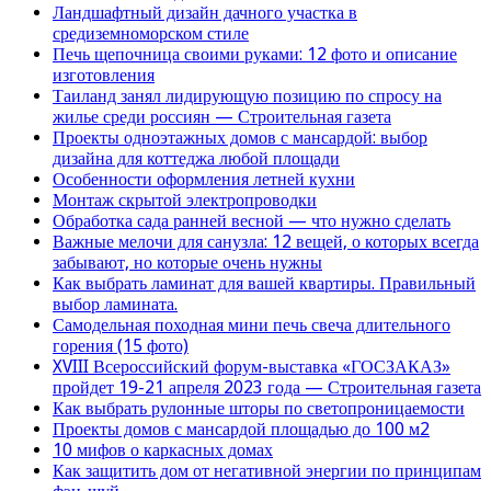
Ландшафтный дизайн дачного участка в
средиземноморском стиле
Печь щепочница своими руками: 12 фото и описание
изготовления
Таиланд занял лидирующую позицию по спросу на
жилье среди россиян — Строительная газета
Проекты одноэтажных домов с мансардой: выбор
дизайна для коттеджа любой площади
Особенности оформления летней кухни
Монтаж скрытой электропроводки
Обработка сада ранней весной — что нужно сделать
Важные мелочи для санузла: 12 вещей, о которых всегда
забывают, но которые очень нужны
Как выбрать ламинат для вашей квартиры. Правильный
выбор ламината.
Самодельная походная мини печь свеча длительного
горения (15 фото)
XVIII Всероссийский форум-выставка «ГОСЗАКАЗ»
пройдет 19-21 апреля 2023 года — Строительная газета
Как выбрать рулонные шторы по светопроницаемости
Проекты домов с мансардой площадью до 100 м2
10 мифов о каркасных домах
Как защитить дом от негативной энергии по принципам