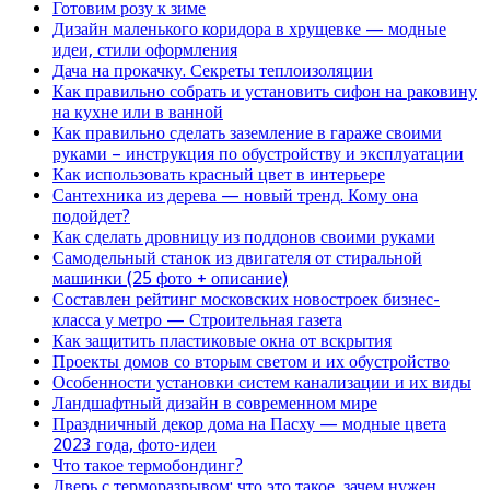
Готовим розу к зиме
Дизайн маленького коридора в хрущевке — модные
идеи, стили оформления
Дача на прокачку. Секреты теплоизоляции
Как правильно собрать и установить сифон на раковину
на кухне или в ванной
Как правильно сделать заземление в гараже своими
руками – инструкция по обустройству и эксплуатации
Как использовать красный цвет в интерьере
Сантехника из дерева — новый тренд. Кому она
подойдет?
Как сделать дровницу из поддонов своими руками
Самодельный станок из двигателя от стиральной
машинки (25 фото + описание)
Составлен рейтинг московских новостроек бизнес-
класса у метро — Строительная газета
Как защитить пластиковые окна от вскрытия
Проекты домов со вторым светом и их обустройство
Особенности установки систем канализации и их виды
Ландшафтный дизайн в современном мире
Праздничный декор дома на Пасху — модные цвета
2023 года, фото-идеи
Что такое термобондинг?
Дверь с терморазрывом: что это такое, зачем нужен