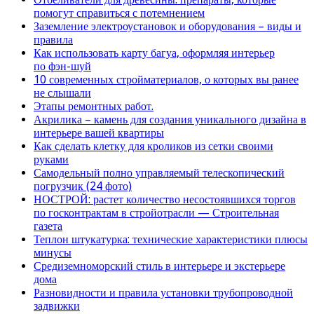
помогут справиться с потемнением
Заземление электроустановок и оборудования – виды и
правила
Как использовать карту багуа, оформляя интерьер
по фэн-шуй
10 современных стройматериалов, о которых вы ранее
не слышали
Этапы ремонтных работ.
Акрилика – камень для создания уникального дизайна в
интерьере вашей квартиры
Как сделать клетку для кроликов из сетки своими
руками
Самодельный полно управляемый телескопический
погрузчик (24 фото)
НОСТРОЙ: растет количество несостоявшихся торгов
по госконтрактам в стройотрасли — Строительная
газета
Теплон штукатурка: технические характеристики плюсы
минусы
Средиземноморский стиль в интерьере и экстерьере
дома
Разновидности и правила установки трубопроводной
задвижки