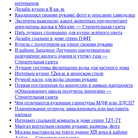
интерьеров
Дизайн кухни в 8 кв. м.
Квадроцикл своими руками: фото и описание самоделки
Эксперты выяснили, каких животных предпочитают
арендаторы жилья в Москве — Строительная газета
Пять лучших столешниц для кухни зелёного цвета
Дизайн спальни в доме серии П44Т
Купель с подогревом на улице своими руками
В районе Западное Дегунино предотвратили
разрушение жилого здания и утечку газа —
Строительная газета
Лучшие системы фильтрации воды для частного дома
Интерьер кухни 12кв.м. в японском стиле
Ручной насос для воды своими руками
Первая построенная по концессии в рамках нацпроекта
«Образование» школа получила лицензию —
Строительная газета
Чем отличаются кухонные гарнитуры МДФ или ЛДСП?
Планирование огорода: замаскировать или выставить
напоказ
Интерьер спальной комнаты в доме серии 121-7Т
Мангал коптильня своими руками: размеры, фото
Москва выставила на торги здание XIX века в районе
Арбат — Строительная газета