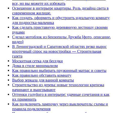
все, но вы можете их избежать
Освещение в интерьере квартиры. Роль дизайна света в
современном жилище.
Как создать, оформить и обустроить идеальную комнату
для подростка-мальчика
Как сделать приставную деревянную лестницу своими
руками
Сделал мотоблок из бензопилы Дружба (фото, описание,
видео)
В Ленинградской и Саратовской областях резко вырос
ипотечный спрос на новостройки — Строительная
газета
Москитная сетка для беседки
Дома в стиле минимализм
Как правильно выбирать пружинный матрас и советы
Как правильно обставить комнату
Выбор зеркала для ванной комнаты
Строительство из дерева: новые технологии крепежа
начинают и выигрывают
Оттенки голубого в интерьере: удачные сочетания и как
их применить
Как подключить лампочку через выключатель: схемы и
правила подключения