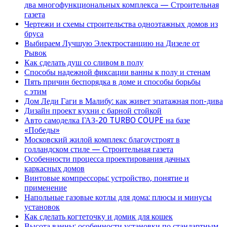
два многофункциональных комплекса — Строительная
газета
Чертежи и схемы строительства одноэтажных домов из
бруса
Выбираем Лучшую Электростанцию на Дизеле от
Рывок
Как сделать душ со сливом в полу
Способы надежной фиксации ванны к полу и стенам
Пять причин беспорядка в доме и способы борьбы
с этим
Дом Леди Гаги в Малибу: как живет эпатажная поп-дива
Дизайн проект кухни с барной стойкой
Авто самоделка ГАЗ-20 TURBO COUPE на базе
«Победы»
Московский жилой комплекс благоустроят в
голландском стиле — Строительная газета
Особенности процесса проектирования дачных
каркасных домов
Винтовые компрессоры: устройство, понятие и
применение
Напольные газовые котлы для дома: плюсы и минусы
установок
Как сделать когтеточку и домик для кошек
Высота ванны: особенности установки по стандартным