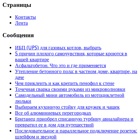
Страницы
Контакты
Лента
Сообщения
ИБП (UPS) для газовых котлов, выбрать
5 причин плохого самочувствия, которые кроются в
вашей квартире
Асфальтобетон. Что это и где применяется
Утепление бетонного пола: в частном доме, квартире, на
даче
Чем приклеить и как крепить пенофол к стене
Точечная сварка своими руками из микроволновки
Самодельный мини автомобиль из мотоциклетной
люльки
Выбираем кухонную стойку для кружек и чашек
Все об алюминиевых перегородках
Британец приобрел списанную турбину авиалайнера и
превратил ее в дом для путешествий
Последовательное и параллельное подключение розеток:
шлейфом и звездой