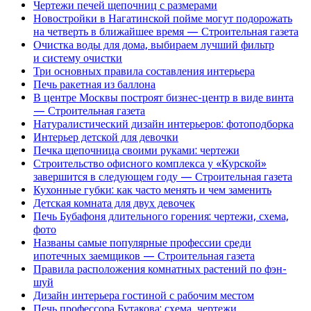
Чертежи печей щепочниц с размерами
Новостройки в Нагатинской пойме могут подорожать
на четверть в ближайшее время — Строительная газета
Очистка воды для дома, выбираем лучший фильтр
и систему очистки
Три основных правила составления интерьера
Печь ракетная из баллона
В центре Москвы построят бизнес-центр в виде винта
— Строительная газета
Натуралистический дизайн интерьеров: фотоподборка
Интерьер детской для девочки
Печка щепочница своими руками: чертежи
Строительство офисного комплекса у «Курской»
завершится в следующем году — Строительная газета
Кухонные губки: как часто менять и чем заменить
Детская комната для двух девочек
Печь Бубафоня длительного горения: чертежи, схема,
фото
Названы самые популярные профессии среди
ипотечных заемщиков — Строительная газета
Правила расположения комнатных растений по фэн-
шуй
Дизайн интерьера гостиной с рабочим местом
Печь профессора Бутакова: схема, чертежи