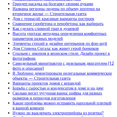
Гриндер насадка на болгарку своими руками
Названы регионы-лидеры по объему ипотеки на
вторичное жилье — Строительная газета
Дом с террасой: красивые варианты построек
Сравнение газобетона и пенобетона: как выбирать
Как сделать сливной трап в душевой
Высота унитаза: методика определения комфортных
параметров разных моделей
Элементы стихий в дизайне интерьеров по фэн-шуй
Дом Стивена Сигала: как живет герой боевиков
Спальня с эркером в японском стиле. Дизайн проект в
фотографиях
Самодельный минитрактор с дизельным двигателем (12
фото и описание)
В Люблино демонтировали нелегальные коммерческие
объекты — Строительная газета
Варианты проектов домов с верандой
Борьба с сыростью и конденсатом в доме и на даче
Сколько весит чугунная ванна: цифры для разных
размеров и периодов изготовления
Какие проблемы можно исправить напольной плиткой
в ванной комнате
Нужно ли выключать электроприборы из розетки?