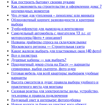
Как построить бытовку своими руками
Как сэкономить на строительстве и оформлении дома: 7
неочевидных моментов
Что лучше для утепления – пеноплекс или минвата
Облицовочный кирпич: разновидности и критерии
выбора
Турбодефлектор для дымохода и вентиляции
Самодельный автомобиль с двигателем 13 л.с, от
мотороллера (фото + описание)
Названы драйверы спроса на складском рынке
Московского региона — Строительная газета
Какие жалюзи выбрать для пластиковых окон (40 фото)
Все о пилястрах
Душевые кабины — как выбрать?
Праздничный декор стола на Пасху — варианты
сервировки, выбор скатерти, фото-идеи
Готовая мебель для всей квартиры: выбираем удобные
варианты
Высота смесителя в душе: правила выбора удобного и
практичного места для монтажа
Силовая розетка для электроплиты: виды, устройство,
тех.нормы и правила подключения
Радужный цвет в интерьере: фотоподборка
Новые налоги за баню на участке: кого обяжут