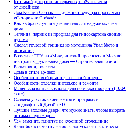
Кто такой декоратор интерьеров, в чём отличия
от дизайнера
Дом Ксении Собчак — где живет ведущая программы
«Осторожно Собчак!»
Как выбрать лучший утеплитель для наружных стен
дома
Теплица, парник из профиля для гипсокартона своими
руками
Сделал грузовой трицикл из мотоцикла Урал (фото и
описание)
В составе ТПУ на «Мичуринский проспект» в Москве
построят «фруктовые» дома — Строительная газета
Рольставни, роллеты
Дома в стиле ар-деко
Особенности выбор метода печати баннеров
Особенности отделки интерьера и ремонта
Маленькая ванная комната дешево и красиво фото (100+
фото)
Создаем участок своей мечты в программе
Ландшафтный Дизайн 3D
Лучшие входные двери: что нужно знать, чтобы выбрать
оптимальную модель
Чем заменить плинтус на кухонной столешнице
9 ошибок в ремонте, которые допускают практически