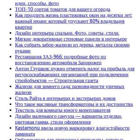
идеи, способы, фото
ТОП-10 сортов томатов для вашего огорода
Как продлить жизнь пластиковых окон на десятки лет:
важный нюанс который упускают 80% владельцев
квартир
Дизайн интерьера спальни. Фото, советы, стили.
Мягкие декоративные стеновые панели в интерьере
Как собрать забор-жалюзи из дерева, металла своими
руками
Реставрация ЗАЗ-966: подробные фото по
восстановлению автомобиля Запорожец
Антон Глушков: нужно отменить налог на прибыль для
ресурсоснабжающих организаций при подключении
стройобъектов — Строительная газета
Жалюзи для зимнего сада: разновидности уличных
жалюзи
Стиль Райта в интерьерах и экстерьерах домов
Что такое масляные трансформаторы и их достоинства
Текстиль для комнаты юного мореплавателя
Дизайн маленького санузла — варианты отделки,
цветовая гамма, стили оформления
Kastamonu ввела новую маркировку влагостойкости
ламината
Отбеливатели для древесины: препараты, которые