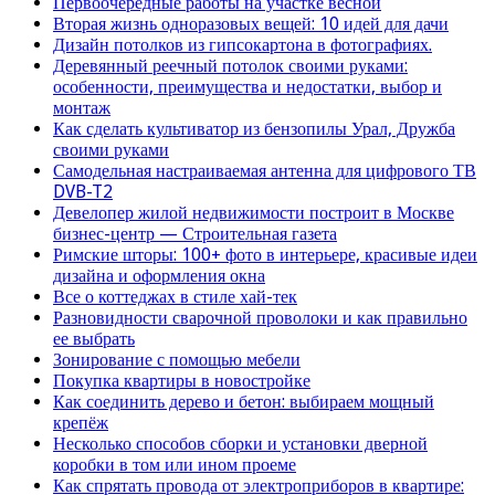
Первоочередные работы на участке весной
Вторая жизнь одноразовых вещей: 10 идей для дачи
Дизайн потолков из гипсокартона в фотографиях.
Деревянный реечный потолок своими руками:
особенности, преимущества и недостатки, выбор и
монтаж
Как сделать культиватор из бензопилы Урал, Дружба
своими руками
Самодельная настраиваемая антенна для цифрового ТВ
DVB-T2
Девелопер жилой недвижимости построит в Москве
бизнес-центр — Строительная газета
Римские шторы: 100+ фото в интерьере, красивые идеи
дизайна и оформления окна
Все о коттеджах в стиле хай-тек
Разновидности сварочной проволоки и как правильно
ее выбрать
Зонирование с помощью мебели
Покупка квартиры в новостройке
Как соединить дерево и бетон: выбираем мощный
крепёж
Несколько способов сборки и установки дверной
коробки в том или ином проеме
Как спрятать провода от электроприборов в квартире: