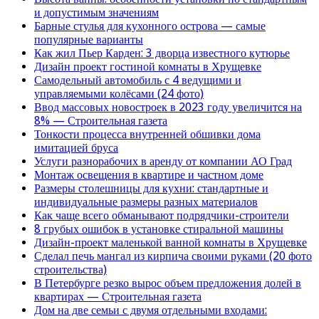
и допустимым значениям
Барные стулья для кухонного острова — самые
популярные варианты
Как жил Пьер Карден: 3 дворца известного кутюрье
Дизайн проект гостиной комнаты в Хрущевке
Самодельный автомобиль с 4 ведущими и
управляемыми колёсами (24 фото)
Ввод массовых новостроек в 2023 году увеличится на
8% — Строительная газета
Тонкости процесса внутренней обшивки дома
имитацией бруса
Услуги разнорабочих в аренду от компании АО Град
Монтаж освещения в квартире и частном доме
Размеры столешницы для кухни: стандартные и
индивидуальные размеры разных материалов
Как чаще всего обманывают подрядчики-строители
8 грубых ошибок в установке стиральной машины
Дизайн-проект маленькой ванной комнаты в Хрущевке
Сделал печь мангал из кирпича своими руками (20 фото
строительства)
В Петербурге резко вырос объем предложения долей в
квартирах — Строительная газета
Дом на две семьи с двумя отдельными входами: