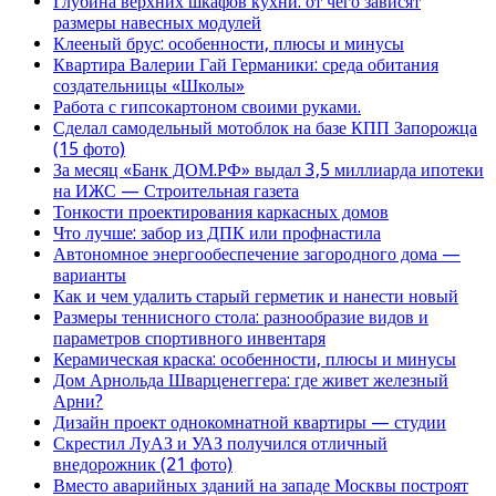
Глубина верхних шкафов кухни: от чего зависят
размеры навесных модулей
Клееный брус: особенности, плюсы и минусы
Квартира Валерии Гай Германики: среда обитания
создательницы «Школы»
Работа с гипсокартоном своими руками.
Сделал самодельный мотоблок на базе КПП Запорожца
(15 фото)
За месяц «Банк ДОМ.РФ» выдал 3,5 миллиарда ипотеки
на ИЖС — Строительная газета
Тонкости проектирования каркасных домов
Что лучше: забор из ДПК или профнастила
Автономное энергообеспечение загородного дома —
варианты
Как и чем удалить старый герметик и нанести новый
Размеры теннисного стола: разнообразие видов и
параметров спортивного инвентаря
Керамическая краска: особенности, плюсы и минусы
Дом Арнольда Шварценеггера: где живет железный
Арни?
Дизайн проект однокомнатной квартиры — студии
Скрестил ЛуАЗ и УАЗ получился отличный
внедорожник (21 фото)
Вместо аварийных зданий на западе Москвы построят