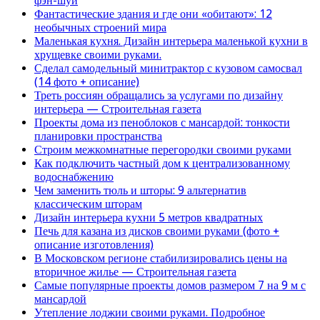
фэн-шуй
Фантастические здания и где они «обитают»: 12
необычных строений мира
Маленькая кухня. Дизайн интерьера маленькой кухни в
хрущевке своими руками.
Сделал самодельный минитрактор с кузовом самосвал
(14 фото + описание)
Треть россиян обращались за услугами по дизайну
интерьера — Строительная газета
Проекты дома из пеноблоков с мансардой: тонкости
планировки пространства
Строим межкомнатные перегородки своими руками
Как подключить частный дом к централизованному
водоснабжению
Чем заменить тюль и шторы: 9 альтернатив
классическим шторам
Дизайн интерьера кухни 5 метров квадратных
Печь для казана из дисков своими руками (фото +
описание изготовления)
В Московском регионе стабилизировались цены на
вторичное жилье — Строительная газета
Самые популярные проекты домов размером 7 на 9 м с
мансардой
Утепление лоджии своими руками. Подробное