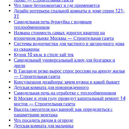
Что такое бетоноконтакт и где применяется
Дизайн интерьера спальной комнаты в доме серии 121-
3Т
Самодельная печь буржуйка с водяным
теплообменником
Названа стоимость самых дорогих квартир на
вторичном рынке Москвы — Строительная газета
Системы водоочистки для частного и загородного дома
из скважины
Кухня 10 кв.м. в стиле хай тек
Самодельный универсальный ключ для болгарки и
дрели
В Таиланде резко вырос спрос россиян на аренду жилья
— Строительная газета
Консультация дизайнера: зачем нужна и какой бывает
Детская комната для новорожденного
Самодельная печь на отработке с теплообменником
В Москве в этом году проведут капитальный ремонт 14
мостов — Строительная газета
Высота смесителя над ванной: как определиться с
параметрами монтажа
Что посадить рядом в огороде
Детская комната для мальчика