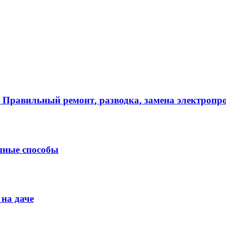
 Правильный ремонт, разводка, замена электропр
упные способы
 на даче