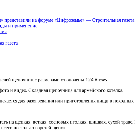
» представили на форуме «Цифроземье» — Строительная газета
иды и применение
ния
я газета
печей щепочниц с размерами
отключены
124 Views
ото и видео. Складная щепочница для армейского котелка.
начается для разогревания или приготовления пищи в походных 
ть на щепках, ветках, сосновых иголках, шишках, сухой траве. 
 всего несколько горстей щепок.