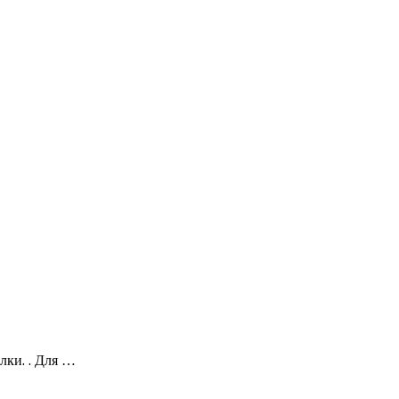
лки. . Для …