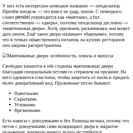
У них есть интересное немецкое название — пендельтюр.
Причём пендель — это вовсе не удар, пинок. С немецкого
слово pendel переводится как «маятник», а tur,
соответственно — «дверь», поэтому пендельтюр дословно —
«маятниковая дверь». Хотя, признаем, раскачиваясь она может
дать пинок. Ещё такие двери называют «барными», потому
что в точках общественного питания, на кухнях ресторанов
они широко распространены.
Свободно качаются в обе стороны маятниковые двери
благодаря специальным петлям со стержнем на пружине. На
него одеваются пластины, чтобы защитить от пыли и придать
более декоративный вид. Пружинные петли бывают:
Навесными.
Скрытыми.
Угловыми.
Врезанными.
Есть навесы с доводчиками и без. Разница велика, потому что
петли с доводчиками сами возвращают дверь в закрытое
положение, вручную ничего делать не требуется.