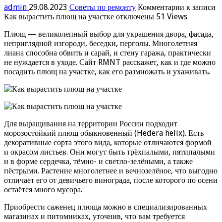
admin
29.08.2023
Советы по ремонту
Комментарии
к записи
Как вырастить плющ на участке
отключены
51 Views
Плющ — великолепный выбор для украшения двора, фасада,
неприглядной изгороди, беседки, перголы. Многолетняя
лиана способна обвить и сарай, и стену гаража, практически
не нуждается в уходе. Сайт RMNT расскажет, как и где можно
посадить плющ на участке, как его размножать и ухаживать.
Для выращивания на территории России подходит
морозостойкий плющ обыкновенный (Hedera helix). Есть
декоративные сорта этого вида, которые отличаются формой
и окрасом листьев. Они могут быть трёхпалыми, пятипалыми
и в форме сердечка, тёмно- и светло-зелёными, а также
пёстрыми. Растение многолетнее и вечнозелёное, что выгодно
отличает его от девичьего винограда, после которого по осени
остаётся много мусора.
Приобрести саженец плюща можно в специализированных
магазинах и питомниках, уточнив, что вам требуется