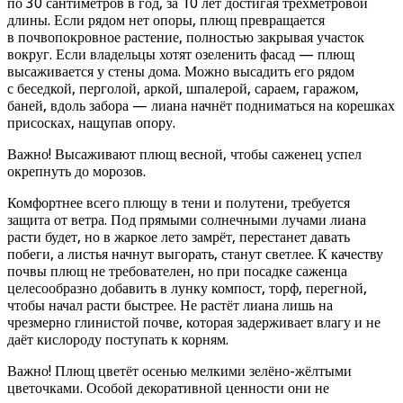
по 30 сантиметров в год, за 10 лет достигая трёхметровой
длины. Если рядом нет опоры, плющ превращается
в почвопокровное растение, полностью закрывая участок
вокруг. Если владельцы хотят озеленить фасад — плющ
высаживается у стены дома. Можно высадить его рядом
с беседкой, перголой, аркой, шпалерой, сараем, гаражом,
баней, вдоль забора — лиана начнёт подниматься на корешках
присосках, нащупав опору.
Важно! Высаживают плющ весной, чтобы саженец успел
окрепнуть до морозов.
Комфортнее всего плющу в тени и полутени, требуется
защита от ветра. Под прямыми солнечными лучами лиана
расти будет, но в жаркое лето замрёт, перестанет давать
побеги, а листья начнут выгорать, станут светлее. К качеству
почвы плющ не требователен, но при посадке саженца
целесообразно добавить в лунку компост, торф, перегной,
чтобы начал расти быстрее. Не растёт лиана лишь на
чрезмерно глинистой почве, которая задерживает влагу и не
даёт кислороду поступать к корням.
Важно! Плющ цветёт осенью мелкими зелёно-жёлтыми
цветочками. Особой декоративной ценности они не