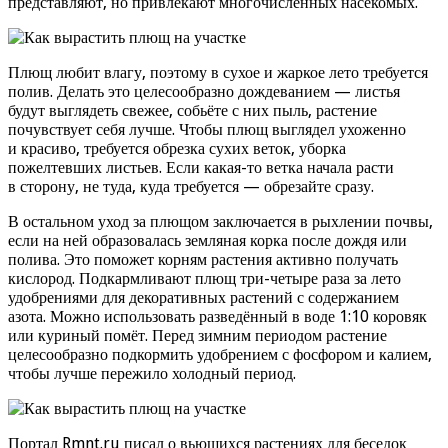
представляют, но привлекают многочисленных насекомых.
Плющ любит влагу, поэтому в сухое и жаркое лето требуется
полив. Делать это целесообразно дождеванием — листья
будут выглядеть свежее, собьёте с них пыль, растение
почувствует себя лучше. Чтобы плющ выглядел ухоженно
и красиво, требуется обрезка сухих веток, уборка
пожелтевших листьев. Если какая-то ветка начала расти
в сторону, не туда, куда требуется — обрезайте сразу.
В остальном уход за плющом заключается в рыхлении почвы,
если на ней образовалась земляная корка после дождя или
полива. Это поможет корням растения активно получать
кислород. Подкармливают плющ три-четыре раза за лето
удобрениями для декоративных растений с содержанием
азота. Можно использовать разведённый в воде 1:10 коровяк
или куриный помёт. Перед зимним периодом растение
целесообразно подкормить удобрением с фосфором и калием,
чтобы лучше пережило холодный период.
Портал Rmnt.ru писал о вьющихся растениях для беседок