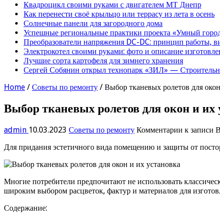
Квадроцикл своими руками с двигателем МТ Днепр
Как перенести своё крыльцо или террасу из лета в осень
Солнечные панели для загородного дома
Успешные региональные практики проекта «Умный город
Преобразователи напряжения DC-DC: принцип работы, в
Электрокотел своими руками: фото и описание изготовле
Лучшие сорта картофеля для зимнего хранения
Сергей Собянин открыл технопарк «ЗИЛ» — Строительна
Home
/
Советы по ремонту
/
Выбор тканевых ролетов для окон
Выбор тканевых ролетов для окон и их 
admin
10.03.2023
Советы по ремонту
Комментарии
к записи В
Для придания эстетичного вида помещению и защиты от постор
Многие потребители предпочитают не использовать классическ
широким выбором расцветок, фактур и материалов для изготов
Содержание: