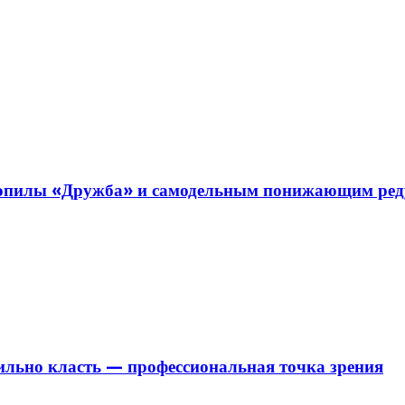
нзопилы «Дружба» и самодельным понижающим ре
ильно класть — профессиональная точка зрения