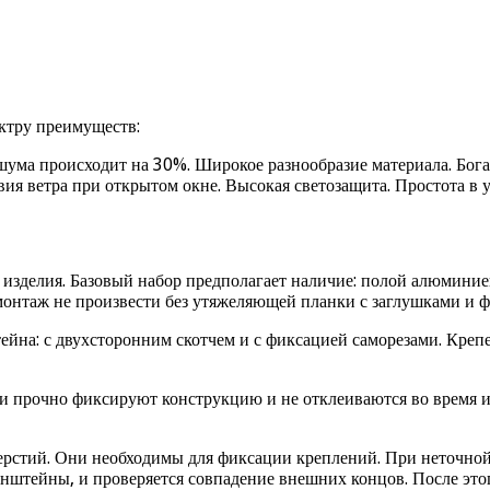
ктру преимуществ:
ума происходит на 30%. Широкое разнообразие материала. Бог
ия ветра при открытом окне. Высокая светозащита. Простота в у
зделия. Базовый набор предполагает наличие: полой алюминиев
монтаж не произвести без утяжеляющей планки с заглушками и ф
йна: с двухсторонним скотчем и с фиксацией саморезами. Креп
и прочно фиксируют конструкцию и не отклеиваются во время ис
ерстий. Они необходимы для фиксации креплений. При неточной
онштейны, и проверяется совпадение внешних концов. После это