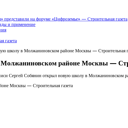
» представили на форуме «Цифроземье» — Строительная газета
иды и применение
ния
я газета
вую школу в Молжаниновском районе Москвы — Строительная г
в Молжаниновском районе Москвы — Стр
писи Сергей Собянин открыл новую школу в Молжаниновском р