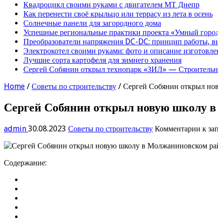
Квадроцикл своими руками с двигателем МТ Днепр
Как перенести своё крыльцо или террасу из лета в осень
Солнечные панели для загородного дома
Успешные региональные практики проекта «Умный город
Преобразователи напряжения DC-DC: принцип работы, в
Электрокотел своими руками: фото и описание изготовле
Лучшие сорта картофеля для зимнего хранения
Сергей Собянин открыл технопарк «ЗИЛ» — Строительна
Home
/
Советы по строительству
/
Сергей Собянин открыл но
Сергей Собянин открыл новую школу 
admin
30.08.2023
Советы по строительству
Комментарии
к за
Содержание: