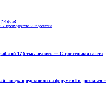
(14 фото)
ix: преимущества и недостатки
аботой 17,5 тыс. человек — Строительная газета
й город» представили на форуме «Цифроземье» —