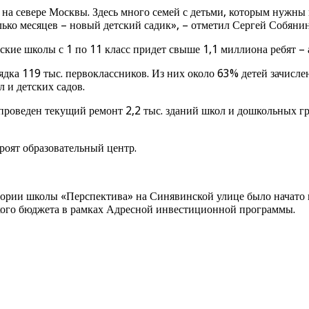
а севере Москвы. Здесь много семей с детьми, которым нужны 
ько месяцев – новый детский садик», – отметил Сергей Собянин
вские школы с 1 по 11 класс придет свыше 1,1 миллиона ребят 
рядка 119 тыс. первоклассников. Из них около 63% детей зачисл
 и детских садов.
 проведен текущий ремонт 2,2 тыс. зданий школ и дошкольных г
роят образовательный центр.
тории школы «Перспектива» на Синявинской улице было начато в
ского бюджета в рамках Адресной инвестиционной программы.