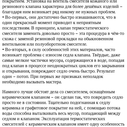
покрытием. Установка на вентиль смесителя кожаного или
резинового клапана характерна для более дешёвых изделий –
благодаря ним возникает ряд никому не нужных проблем.
• Во-первых, они достаточно быстро изнашиваются, что в
один прекрасный момент приводит к неприятным
последствиям. В принципе, клапан термостатического
смесителя заменить довольно просто – эта процедура в чём-то
схожа с заменой резиновой прокладки на обыкновенном
вентильном или полуоборотном смесителе.
• Во-вторых, в силу особенностей этих материалов, часто
возникает проблема с износом седла клапана. Твёрдые, даже
самые мелкие частички мусора, содержащиеся в воде, попадая
под клапан в процессе неоднократных циклов его закрывания
и открывания, повреждают седло очень быстро. Результат
один – потоп. При первых же признаках неполадок
необходимо вызывать мастера.
Намного лучше обстоят дела со смесителем, оснащённым
керамическим клапаном – он сделан так, что повредить седло
просто не в состоянии. Тщательно подогнанная к седлу
керамика и графитовое покрытие на ней, с помощью потока
воды способна выталкивать весь мусор, попадающий между
седлом и клапаном. Эксплуатация термостатических
смесителей с керамическим клапаном имеет одну особенность