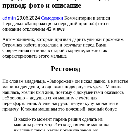
привод: фото и описание
admin
29.06.2024
Самоделки
Комментарии
к записи
Переделал «Запорожец» на передний привод: фото и
описание
отключены
42 Views
Автомобильчик, который призван дарить улыбки прохожим.
Огромная работа проделана и результат перед Вами.
Современная начинка в старой скорлупе, можно так
охарактеризовать этого малыша.
Рестомод
По словам владельца, «Запорожец» он искал давно, в качестве
машины для души, и однажды подвернулась удача. Машина
нашлась, хозяин был жив, поэтому с документами оказалось
всё хорошо – дедушка снял машину с учёта для
переоформления. А еще нагрузил целую кучу запчастей в
придачу. К таким машинам это полезный, важный бонус.
В какой-то момент парень решил сделать из
машины ресто-мод. Это когда внешне машинка
выглядит такой, какой покинула завод, но