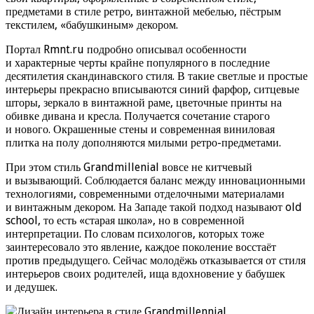
предметами в стиле ретро, винтажной мебелью, пёстрым
текстилем, «бабушкиным» декором.
Портал Rmnt.ru подробно описывал особенности
и характерные черты крайне популярного в последние
десятилетия скандинавского стиля. В такие светлые и простые
интерьеры прекрасно вписываются синий фарфор, ситцевые
шторы, зеркало в винтажной раме, цветочные принты на
обивке дивана и кресла. Получается сочетание старого
и нового. Окрашенные стены и современная виниловая
плитка на полу дополняются милыми ретро-предметами.
При этом стиль Grandmillenial вовсе не китчевый
и вызывающий. Соблюдается баланс между инновационными
технологиями, современными отделочными материалами
и винтажным декором. На Западе такой подход называют old
school, то есть «старая школа», но в современной
интерпретации. По словам психологов, которых тоже
заинтересовало это явление, каждое поколение восстаёт
против предыдущего. Сейчас молодёжь отказывается от стиля
интерьеров своих родителей, ища вдохновение у бабушек
и дедушек.