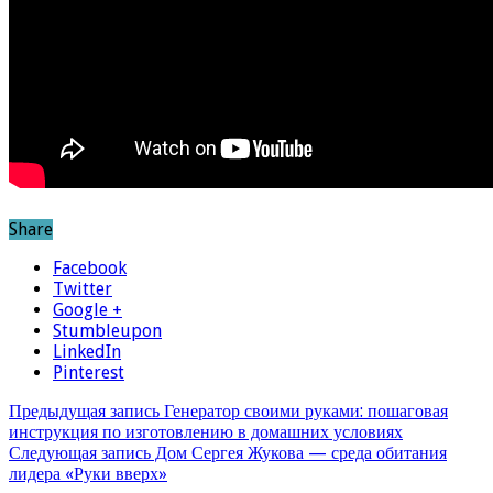
Share
Facebook
Twitter
Google +
Stumbleupon
LinkedIn
Pinterest
Предыдущая запись
Генератор своими руками: пошаговая
инструкция по изготовлению в домашних условиях
Следующая запись
Дом Сергея Жукова — среда обитания
лидера «Руки вверх»