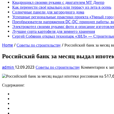
Квадроцикл своими руками с двигателем МТ Днепр
Как перенести своё крыльцо или террасу из лета в осень
Солнечные панели для загородного дома
Успешные региональные практики проекта «Умный город
Преобразователи напряжения DC-DC: принцип работы, в
Электрокотел своими руками: фото и описание изготовле
Лучшие сорта картофеля для зимнего хранения
Сергей Собянин открыл технопарк «ЗИЛ» — Строительна
Home
/
Советы по строительству
/
Российский банк за месяц 
Российский банк за месяц выдал ипоте
admin
12.09.2023
Советы по строительству
Комментарии
к за
Содержание: