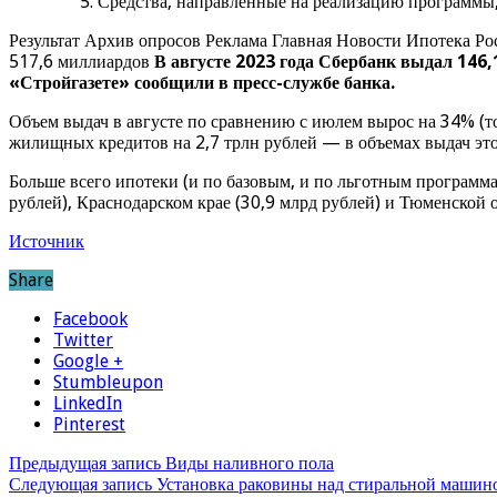
Средства, направленные на реализацию программы,
Результат Архив опросов Реклама Главная Новости Ипотека Ро
517,6 миллиардов
В августе 2023 года Сбербанк выдал 146,
«Стройгазете» сообщили в пресс-службе банка.
Объем выдач в августе по сравнению с июлем вырос на 34% (то
жилищных кредитов на 2,7 трлн рублей — в объемах выдач это
Больше всего ипотеки (и по базовым, и по льготным программам
рублей), Краснодарском крае (30,9 млрд рублей) и Тюменской о
Источник
Share
Facebook
Twitter
Google +
Stumbleupon
LinkedIn
Pinterest
Предыдущая запись
Виды наливного пола
Следующая запись
Установка раковины над стиральной машин