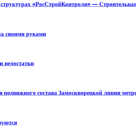
в структурах «РосСтройКонтроля» — Строительная
ла своими руками
и недостатки
я подвижного состава Замоскворецкой линии метр
зуются