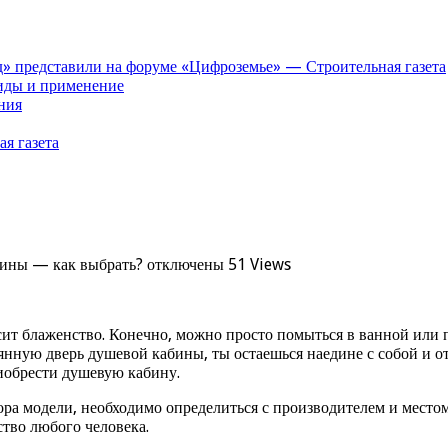
» представили на форуме «Цифроземье» — Строительная газета
иды и применение
ния
я газета
ины — как выбрать?
отключены
51 Views
сит блаженство. Конечно, можно просто помыться в ванной или п
янную дверь душевой кабины, ты остаешься наедине с собой и о
риобрести душевую кабину.
ора модели, необходимо определиться с производителем и место
ство любого человека.