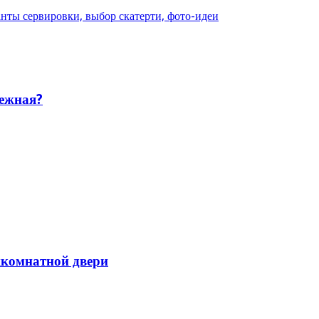
нты сервировки, выбор скатерти, фото-идеи
дежная?
жкомнатной двери