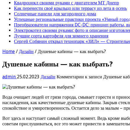
Квадроцикл своими руками с двигателем МТ Днепр
Как перенести своё крыльцо или террасу из лета в осень
Солнечные панели для загородного дома
Успешные региональные практики проекта «Умный город
Преобразователи напряжения DC-DC: принцип работы, в
Электрокотел своими руками: фото и описание изготовле
Лучшие сорта картофеля для зимнего хранения
Сергей Собянин открыл технопарк «ЗИЛ» — Строительна
Home
/
Дизайн
/
Душевые кабины — как выбрать?
Душевые кабины — как выбрать?
admin
25.02.2023
Дизайн
Комментарии
к записи Душевые каб
Вода очищает людей от грязи города, смывает горести и прино
наслаждения, как качественные душевые кабины. Закрыв стекл
спокойствие и умиротворенность. Остается дело за малым – п
Вот здесь и наступает самый сложный момент. Ведь кроме выб
советам прислушиваться, все это может привести в замешатель