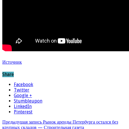
Источник
Share
Facebook
Twitter
Google +
Stumbleupon
LinkedIn
Pinterest
Предыдущая запись
Рынок аренды Петербурга остался без
крупных складов — Строительная газета