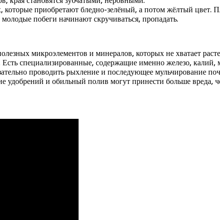
ов, края становятся зубчатыми, неровными.
ях, которые приобретают бледно-зелёный, а потом жёлтый цвет. 
 молодые побеги начинают скручиваться, пропадать.
олезных микроэлементов и минералов, которых не хватает раст
 Есть специализированные, содержащие именно железо, калий, м
бязательно проводить рыхление и последующее мульчирование п
ие удобрений и обильный полив могут принести больше вреда, ч