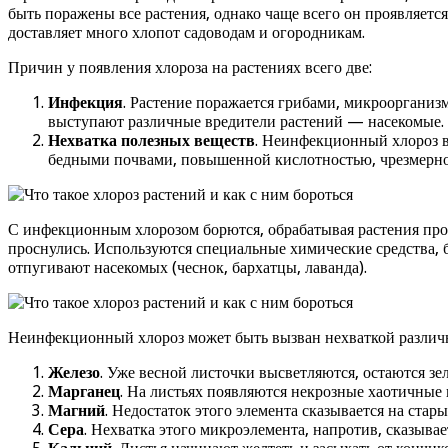
быть поражены все растения, однако чаще всего он проявляется
доставляет много хлопот садоводам и огородникам.
Причин у появления хлороза на растениях всего две:
Инфекция
. Растение поражается грибами, микроорганиз
выступают различные вредители растений — насекомые.
Нехватка полезных веществ
. Неинфекционный хлороз в
бедными почвами, повышенной кислотностью, чрезмерно к
С инфекционным хлорозом борются, обрабатывая растения прот
проснулись. Используются специальные химические средства, б
отпугивают насекомых (чеснок, бархатцы, лаванда).
Неинфекционный хлороз может быть вызван нехваткой различ
Железо
. Уже весной листочки высветляются, остаются з
Марганец
. На листьях появляются некрозные хаотичные 
Магний
. Недостаток этого элемента сказывается на ста
Сера
. Нехватка этого микроэлемента, напротив, сказыва