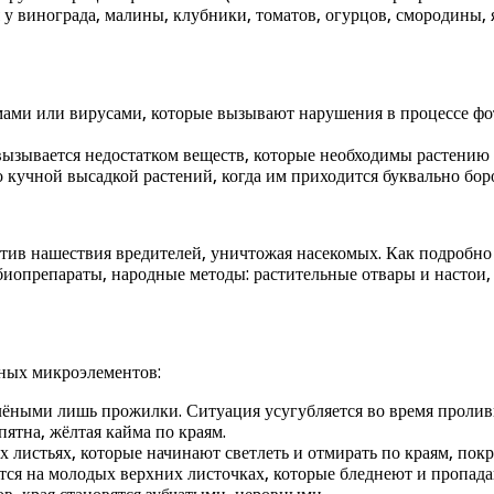
 у винограда, малины, клубники, томатов, огурцов, смородины, 
мами или вирусами, которые вызывают нарушения в процессе фо
ызывается недостатком веществ, которые необходимы растению д
учной высадкой растений, когда им приходится буквально борот
ив нашествия вредителей, уничтожая насекомых. Как подробно п
иопрепараты, народные методы: растительные отвары и настои, 
ных микроэлементов:
елёными лишь прожилки. Ситуация усугубляется во время пролив
пятна, жёлтая кайма по краям.
рых листьях, которые начинают светлеть и отмирать по краям, п
ется на молодых верхних листочках, которые бледнеют и пропада