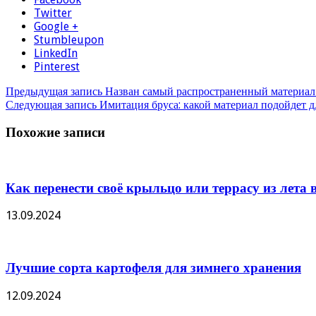
Twitter
Google +
Stumbleupon
LinkedIn
Pinterest
Предыдущая запись
Назван самый распространенный материал д
Следующая запись
Имитация бруса: какой материал подойдет д
Похожие записи
Как перенести своё крыльцо или террасу из лета в
13.09.2024
Лучшие сорта картофеля для зимнего хранения
12.09.2024