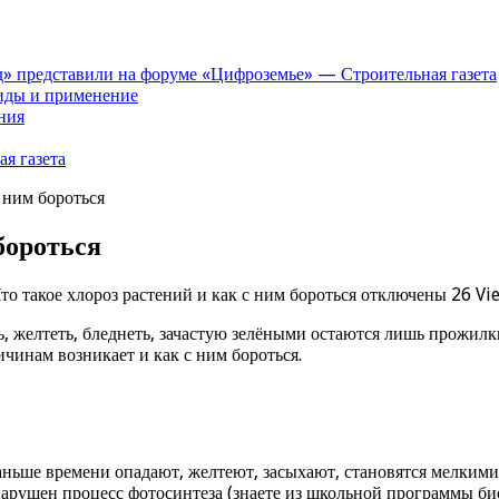
» представили на форуме «Цифроземье» — Строительная газета
иды и применение
ния
я газета
с ним бороться
бороться
то такое хлороз растений и как с ним бороться
отключены
26 Vi
 желтеть, бледнеть, зачастую зелёными остаются лишь прожилки.
чинам возникает и как с ним бороться.
раньше времени опадают, желтеют, засыхают, становятся мелким
 нарушен процесс фотосинтеза (знаете из школьной программы би