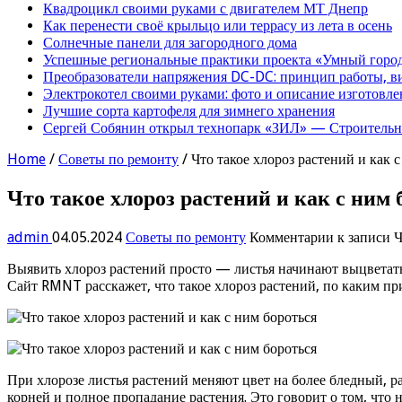
Квадроцикл своими руками с двигателем МТ Днепр
Как перенести своё крыльцо или террасу из лета в осень
Солнечные панели для загородного дома
Успешные региональные практики проекта «Умный город
Преобразователи напряжения DC-DC: принцип работы, в
Электрокотел своими руками: фото и описание изготовле
Лучшие сорта картофеля для зимнего хранения
Сергей Собянин открыл технопарк «ЗИЛ» — Строительна
Home
/
Советы по ремонту
/
Что такое хлороз растений и как 
Что такое хлороз растений и как с ним 
admin
04.05.2024
Советы по ремонту
Комментарии
к записи Ч
Выявить хлороз растений просто — листья начинают выцветать,
Сайт RMNT расскажет, что такое хлороз растений, по каким при
При хлорозе листья растений меняют цвет на более бледный, 
корней и полное пропадание растения. Это говорит о том, что