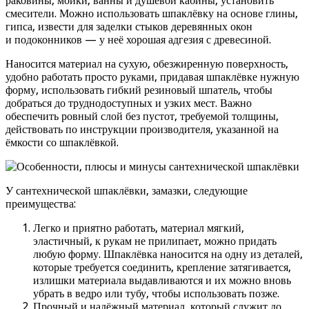
раковины, мойки, ванны и душевой кабины, установить
смесители. Можно использовать шпаклёвку на основе глины,
гипса, извести для заделки стыков деревянных окон
и подоконников — у неё хорошая адгезия с древесиной.
Наносится материал на сухую, обезжиренную поверхность,
удобно работать просто руками, придавая шпаклёвке нужную
форму, использовать гибкий резиновый шпатель, чтобы
добраться до труднодоступных и узких мест. Важно
обеспечить ровный слой без пустот, требуемой толщины,
действовать по инструкции производителя, указанной на
ёмкости со шпаклёвкой.
У сантехнической шпаклёвки, замазки, следующие
преимущества:
Легко и приятно работать, материал мягкий,
эластичный, к рукам не прилипает, можно придать
любую форму. Шпаклёвка наносится на одну из деталей,
которые требуется соединить, крепление затягивается,
излишки материала выдавливаются и их можно вновь
убрать в ведро или тубу, чтобы использовать позже.
Прочный и надёжный материал, который служит до