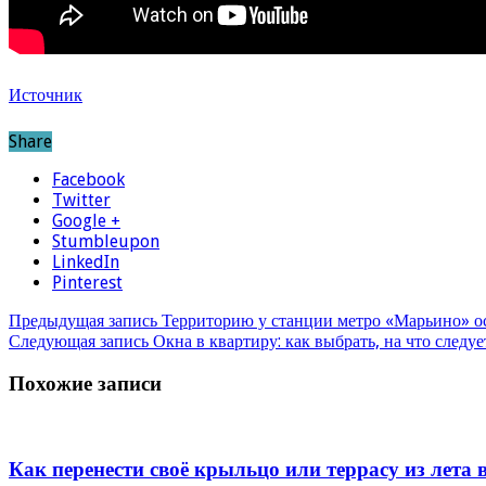
Источник
Share
Facebook
Twitter
Google +
Stumbleupon
LinkedIn
Pinterest
Предыдущая запись
Территорию у станции метро «Марьино» ос
Следующая запись
Окна в квартиру: как выбрать, на что следу
Похожие записи
Как перенести своё крыльцо или террасу из лета в