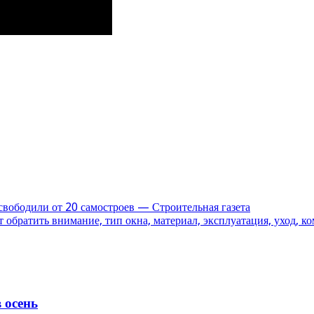
вободили от 20 самостроев — Строительная газета
ет обратить внимание, тип окна, материал, эксплуатация, уход, 
 осень