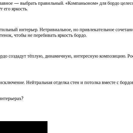
главное — выбрать правильный. «Компаньоном» для бордо целесо
 его яркость.
стильный интерьер. Нетривиальное, но привлекательное сочета
нок, чтобы не перебивать яркость бордо.
ордо создадут тёплую, динамичную, интересную композицию. Рос
сключение. Нейтральная отделка стен и потолка вместе с бордо
интерьерах?