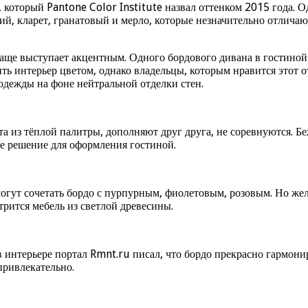
 который Pantone Color Institute назвал оттенком 2015 года. О
й, кларет, гранатовый и мерло, которые незначительно отличаю
аще выступает акцентным. Одного бордового дивана в гостиной 
ть интерьер цветом, однако владельцы, которым нравится этот 
одежды на фоне нейтральной отделки стен.
ета из тёплой палитры, дополняют друг друга, не соревнуются
е решение для оформления гостиной.
 могут сочетать бордо с пурпурным, фиолетовым, розовым. Но ж
трится мебель из светлой древесины.
в интерьере портал Rmnt.ru писал, что бордо прекрасно гармон
привлекательно.