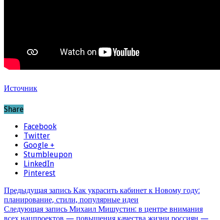
Источник
Share
Facebook
Twitter
Google +
Stumbleupon
LinkedIn
Pinterest
Предыдущая запись
Как украсить кабинет к Новому году:
планирование, стили, популярные идеи
Следующая запись
Михаил Мишустин: в центре внимания
всех нацпроектов — повышения качества жизни россиян —