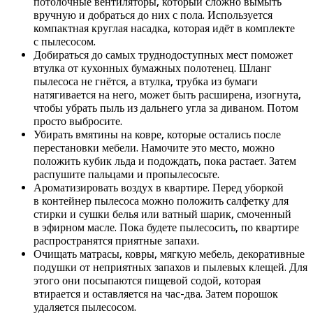
потолочные вентиляторы, который сложно вымыть
вручную и добраться до них с пола. Используется
компактная круглая насадка, которая идёт в комплекте
с пылесосом.
Добираться до самых труднодоступных мест поможет
втулка от кухонных бумажных полотенец. Шланг
пылесоса не гнётся, а втулка, трубка из бумаги
натягивается на него, может быть расширена, изогнута,
чтобы убрать пыль из дальнего угла за диваном. Потом
просто выбросите.
Убирать вмятины на ковре, которые остались после
перестановки мебели. Намочите это место, можно
положить кубик льда и подождать, пока растает. Затем
распушите пальцами и пропылесосьте.
Ароматизировать воздух в квартире. Перед уборкой
в контейнер пылесоса можно положить салфетку для
стирки и сушки белья или ватный шарик, смоченный
в эфирном масле. Пока будете пылесосить, по квартире
распространятся приятные запахи.
Очищать матрасы, ковры, мягкую мебель, декоративные
подушки от неприятных запахов и пылевых клещей. Для
этого они посыпаются пищевой содой, которая
втирается и оставляется на час-два. Затем порошок
удаляется пылесосом.