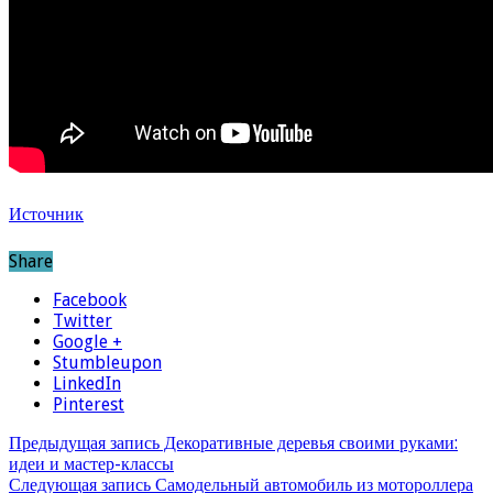
Источник
Share
Facebook
Twitter
Google +
Stumbleupon
LinkedIn
Pinterest
Предыдущая запись
Декоративные деревья своими руками:
идеи и мастер-классы
Следующая запись
Самодельный автомобиль из мотороллера