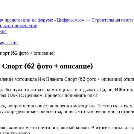
» представили на форуме «Цифроземье» — Строительная газета
иды и применение
ния
я газета
орт (62 фото + описание)
Спорт (62 фото + описание)
вление мотоцикла Иж Планета Спорт (62 фото + описание)
откл
оде бы нужно кататься на мотоцикле и отдыхать. Да, но, ИЖи так
делал ИЖ-ПС целиком, придётся пополнять опыт
к, вопрос встал о восстановлении мотоцикла. Честно сказать, я 
руя определённые сообщества, понял, что там очень много отлич
, живого места почти нет, лютый колхоз. В итоге я согласился, 
 всё это добро.