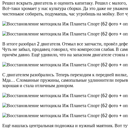
Решил вскрыть двигатель и оценить капитаку. Решил с малого, 
Всё-таки хромает у нас культура сборки. Да это даже не уважен
чистенькое собирать, подумаешь, час угробишь на мойку. Вот чу
В итоге разобрал 2 двигателя. Отмыл все запчасти, провёл деф
Чуть не забыл, продавец говорил, что компрессия слабая. В са
причём давно. Ещё удивило, что на запасном двигателе стояла 
С двигателем разобрались. Теперь переходим к передней вилке, 
Мда… Сломанные пружины, самопальные удлиннители перьев, мо
хорошая и стала отличным донором.
Ещё нашлась центральная подножка и нужный маятник. Вот тут 