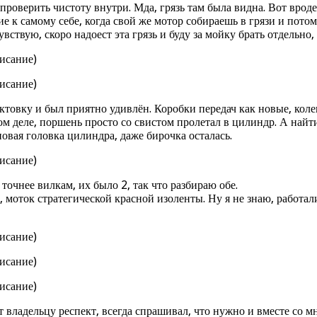
проверить чистоту внутри. Мда, грязь там была видна. Вот вроде
ие к самому себе, когда свой же мотор собираешь в грязи и пото
вствую, скоро надоест эта грязь и буду за мойку брать отдельно,
ектовку и был приятно удивлён. Коробки передач как новые, кол
мом деле, поршень просто со свистом пролетал в цилиндр. А най
новая головка цилиндра, даже бирочка осталась.
точнее вилкам, их было 2, так что разбираю обе.
ток стратегической красной изоленты. Ну я не знаю, работали 
владельцу респект, всегда спрашивал, что нужно и вместе со м