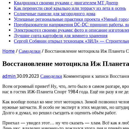
Квадроцикл своими руками с двигателем МТ Днепр
Как перенести своё крыльцо или террасу из лета в осень
Солнечные панели для загородного дома
Успешные региональные практики проекта «Умный город
Преобразователи напряжения DC-DC: принцип работы, в
Электрокотел своими руками: фото и описание изготовле
Лучшие сорта картофеля для зимнего хранения
Сергей Собянин открыл технопарк «ЗИЛ» — Строительна
Home
/
Самоделки
/
Восстановление мотоцикла Иж Планета Сп
Восстановление мотоцикла Иж Планета 
admin
30.09.2023
Самоделки
Комментарии
к записи Восстано
Всем огромный привет! Ну, что, лето было в самом разгаре, вр
нас в гостях ИЖ-Планета Спорт 1984 года. Ещё ни разу я не 
Как вообще попал ко мне этот мотоцикл. Зимой позвонил челове
нужные запчасти. Я особо не эксперт в этих моделях, но штуди
Долго я думал, но решил съездить и оценить объём работ.
Приехал — увидел этот… ну что сказать — хлам. Всё как я люблю
День икс, владелец наконец-то дождался этого дня и привёз мне