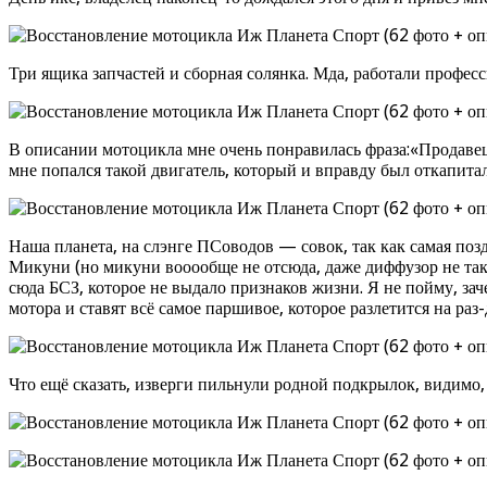
Три ящика запчастей и сборная солянка. Мда, работали профес
В описании мотоцикла мне очень понравилась фраза:«Продавец 
мне попался такой двигатель, который и вправду был откапита
Наша планета, на слэнге ПСоводов — совок, так как самая по
Микуни (но микуни вооообще не отсюда, даже диффузор не тако
сюда БСЗ, которое не выдало признаков жизни. Я не пойму, за
мотора и ставят всё самое паршивое, которое разлетится на раз-
Что ещё сказать, изверги пильнули родной подкрылок, видимо,