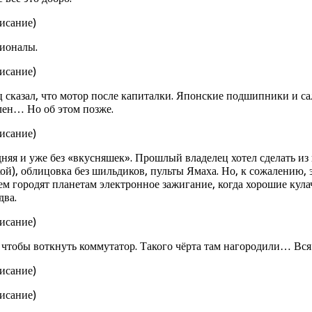
сионалы.
сказал, что мотор после капиталки. Японские подшипники и саль
лен… Но об этом позже.
здняя и уже без «вкусняшек». Прошлый владелец хотел сделать 
й), облицовка без шильдиков, пульты Ямаха. Но, к сожалению, э
чем городят планетам электронное зажигание, когда хорошие кул
два.
 чтобы воткнуть коммутатор. Такого чёрта там нагородили… Вся 