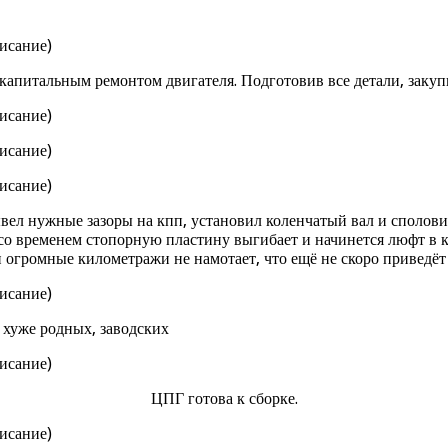
я капитальным ремонтом двигателя. Подготовив все детали, закуп
ывел нужные зазоры на кпп, установил коленчатый вал и сполови
о временем стопорную пластину выгибает и начинется люфт в кор
и огромные километражи не намотает, что ещё не скоро приведёт
е хуже родных, заводских
ЦПГ готова к сборке.