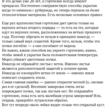
Я это делаю уже 20 лет, и гортензии всегда зимуют
прекрасно. Постепенно совершенствую способы укрытия:
когда-то начинала с рубероида, но теперь перешла на более
технологичные материалы. Есть несколько основных правил.
Еще раз: крупнолистная гортензия дает цветы только на
верхних ветках второго порядка — то есть на тех, которые
идут из верхних почек, расположенных на ветках прошлого
года. Поэтому обрезать ее нельзя в принципе никогда —
только самый верх соцветий. Кроме того, нельзя, чтобы эти
почки погибли — а они погибают от мороза.
Не важно, каким способом вы укроете гортензию, важно,
чтобы зимой в укрытии была положительная температура.
Мороз убивает цветочные почки.
Никогда не обрывайте листья с веток. Именно листья
являются дополнительной защитой в осеннее время.
Никогда не изолируйте ветки от земли — именно земля
помогает сохранить тепло.
Самая главная ошибка — раннее открытие весной (о, сколько
раз я ее сделала!). Весенние заморозки очень легко
повреждают почки, так как листьев нет. Не открывайте
гортензию, пока есть хоть малейшая угроза заморозков! Или,
открыв, прикройте лутрасилом обратно.
Вот тут впереди около лейки виден только что открытый куст.