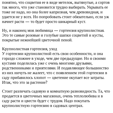
понятно, что соцветия ее в виде метелок, вытянутые, а сортов
так много, что уже становится трудно выбирать. Укрывать ее
тоже не надо, но она более капризная, чем древовидная, и
удается не у всех. Но попробовать стоит обязательно, если уж
начнет расти — то будет просто шикарный куст.
Ну, и наконец моя любимица — гортензия крупнолистная.
Это те самые розовые и голубые шапки соцветий и кусты,
покрытые нежнейшей цветочной пеной.
Крупнолистная гортензия, уход
У гортензии крупнолистной есть свои особенности, и она
гораздо сложнее в уходе, чем две предыдущие. Но я своими
кустами поделилась уже с очень многими друзьями,
родственниками и приятелями. И подавляющее большинство
из них ничуть не жалеет, что с появлением этой гортензии в
саду прибавилось хлопот — цветение окупает все затраты.
Итак, что это за растение?
Стоит различать садовую и комнатную разновидность. Та, что
продается в цветочных магазинах, очень теплолюбива и в
саду расти и цвести будет с трудом. Надо покупать
крупнолистную гортензию в садовых центрах.