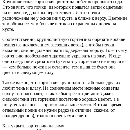
Крупнолистная гортензия цветет на побегах прошлого года.
Это значит, что почки, из которых появятся ветки с цветами
на верхушке, должны перезимовать. И эти почки
расположены не у основания куста, а ближе к верху. Цветение
тем обильнее, чем больше веток и сохраненных почек на
кусте.
Соответственно, крупнолистную гортензию обрезать вообще
нельзя (за исключением засохших веток), а чтобы почки
выжили, они не должны быть подвержены морозу. То есть эту
гортензию необходимо тщательно укрывать на зиму. И еще
одно следствие: срезать на букеты эту гортензию не получится
— чем больше почек вы оставите, тем пышнее будет она
цвести в следующем году.
Также важно, что гортензия крупнолистная больше других
любит тень и влагу. На солнечном месте нежные соцветия
сохнут и подгорают, а также быстрее отцветают. Даже в
сильной тени эта гортензия достаточно хорошо цветет, а в
полутень для нее — просто идеальное место. В то же время
отдельный полив ей нужен редко (в отличие, скажем, от
рододендронов), только в очень сухое лето.
Как укрыть гортензию на зиму