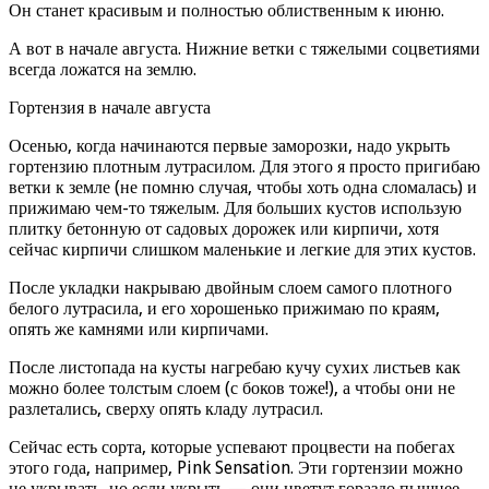
Он станет красивым и полностью облиственным к июню.
А вот в начале августа. Нижние ветки с тяжелыми соцветиями
всегда ложатся на землю.
Гортензия в начале августа
Осенью, когда начинаются первые заморозки, надо укрыть
гортензию плотным лутрасилом. Для этого я просто пригибаю
ветки к земле (не помню случая, чтобы хоть одна сломалась) и
прижимаю чем-то тяжелым. Для больших кустов использую
плитку бетонную от садовых дорожек или кирпичи, хотя
сейчас кирпичи слишком маленькие и легкие для этих кустов.
После укладки накрываю двойным слоем самого плотного
белого лутрасила, и его хорошенько прижимаю по краям,
опять же камнями или кирпичами.
После листопада на кусты нагребаю кучу сухих листьев как
можно более толстым слоем (с боков тоже!), а чтобы они не
разлетались, сверху опять кладу лутрасил.
Сейчас есть сорта, которые успевают процвести на побегах
этого года, например, Pink Sensation. Эти гортензии можно
не укрывать, но если укрыть — они цветут гораздо пышнее.