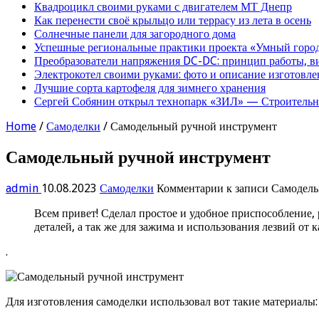
Квадроцикл своими руками с двигателем МТ Днепр
Как перенести своё крыльцо или террасу из лета в осень
Солнечные панели для загородного дома
Успешные региональные практики проекта «Умный город
Преобразователи напряжения DC-DC: принцип работы, в
Электрокотел своими руками: фото и описание изготовле
Лучшие сорта картофеля для зимнего хранения
Сергей Собянин открыл технопарк «ЗИЛ» — Строительна
Home
/
Самоделки
/
Самодельный ручной инструмент
Самодельный ручной инструмент
admin
10.08.2023
Самоделки
Комментарии
к записи Самодел
Всем привет! Сделал простое и удобное приспособление
деталей, а так же для зажима и использования лезвий от 
.
Для изготовления самоделки использовал вот такие материалы: