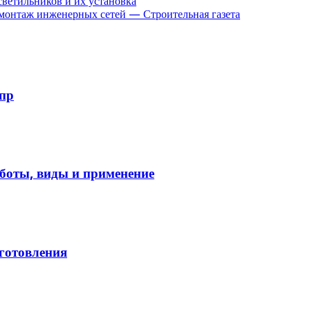
светильников и их установка
 монтаж инженерных сетей — Строительная газета
пр
боты, виды и применение
зготовления