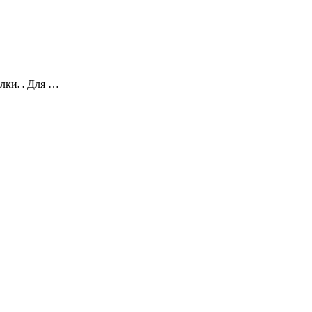
лки. . Для …