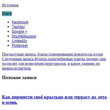
Источник
Share
Facebook
Twitter
Google +
Stumbleupon
LinkedIn
Pinterest
Предыдущая запись
Этапы планирования ремонта на кухне
Следующая запись
Купить пазогребневые плиты: почему они
подходят для возведения перегородок, в каких зданиях их
можно встретить
Похожие записи
Как перенести своё крыльцо или террасу из лета
в осень