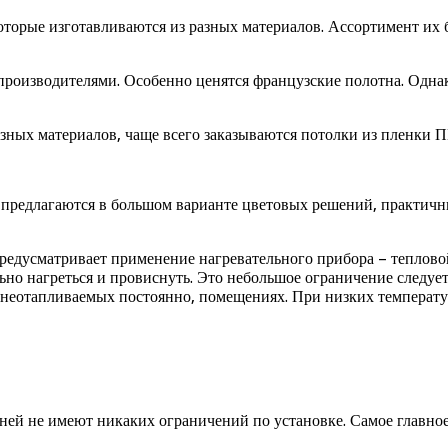
оторые изготавливаются из разных материалов. Ассортимент их 
оизводителями. Особенно ценятся французские полотна. Однако
азных материалов, чаще всего заказываются потолки из пленки 
предлагаются в большом варианте цветовых решений, практичны
предусматривает применение нагревательного прибора – теплов
ьно нагреться и провиснуть. Это небольшое ограничение следуе
 неотапливаемых постоянно, помещениях. При низких температу
аней не имеют никаких ограничений по установке. Самое главно