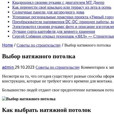
Квадроцикл своими руками с двигателем МТ Днепр
Как перенести своё крыльцо или террасу из лета в осень
Солнечные панели для загородного дома
Успешные региональные практики проекта «Умный город
Преобразователи напряжения DC-DC: принцип работы, в
Электрокотел своими руками: фото и описание изготовле
Лучшие сорта картофеля для зимнего хранения
Сергей Собянин открыл технопарк «ЗИЛ» — Строительна
Home
/
Советы по строительству
/
Выбор натяжного потолка
Выбор натяжного потолка
admin
29.10.2023
Советы по строительству
Комментарии
к за
Несмотря на то, что сегодня существуют разные способы офор
конструкции, которые не требуют много времени для монтажа.
Большинство людей отдают свое предпочтение натяжным потолк
Как выбрать натяжной потолок