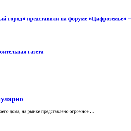
й город» представили на форуме «Цифроземье» —
ительная газета
пулярно
воего дома, на рынке представлено огромное …