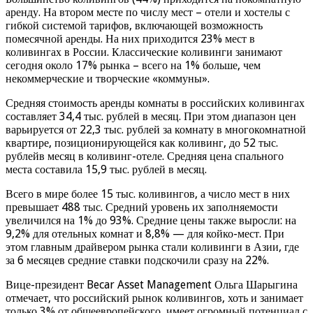
аренду. На втором месте по числу мест – отели и хостелы с
гибкой системой тарифов, включающей возможность
помесячной аренды. На них приходится 23% мест в
коливингах в России. Классические коливинги занимают
сегодня около 17% рынка – всего на 1% больше, чем
некоммерческие и творческие «коммуны».
Средняя стоимость аренды комнаты в российских коливингах
составляет 34,4 тыс. рублей в месяц. При этом диапазон цен
варьируется от 22,3 тыс. рублей за комнату в многокомнатной
квартире, позиционирующейся как коливинг, до 52 тыс.
рублейв месяц в коливинг-отеле. Средняя цена спального
места составила 15,9 тыс. рублей в месяц.
Всего в мире более 15 тыс. коливингов, а число мест в них
превышает 488 тыс. Средний уровень их заполняемости
увеличился на 1% до 93%. Средние цены также выросли: на
9,2% для отельных комнат и 8,8% — для койко-мест. При
этом главным драйвером рынка стали коливинги в Азии, где
за 6 месяцев средние ставки подскочили сразу на 22%.
Вице-президент Becar Asset Management Ольга Шарыгина
отмечает, что российский рынок коливингов, хоть и занимает
только 3% от общеевропейского, имеет огромный потенциал с