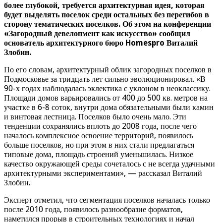
более глубокой, требуется архитектурная идея, которая
будет выделять поселок среди остальных без перегибов в
сторону тематических поселков. Об этом на конференции
«Загородный девелопмент как искусство» сообщил
основатель архитектурного бюро Homespro Виталий
Злобин.
По его словам, архитектурный облик загородных поселков в
Подмосковье за тридцать лет сильно эволюционировал. «В
90-х годах наблюдалась эклектика с уклоном в неоклассику.
Площади домов варьировались от 400 до 500 кв. метров на
участке в 6-8 соток, внутри дома обязательными были камин
и винтовая лестница. Поселков было очень мало. Эти
тенденции сохранялись вплоть до 2008 года, после чего
началось комплексное освоение территорий, появилось
больше поселков, но при этом в них стали предлагаться
типовые дома, площадь строений уменьшилась. Низкое
качество окружающей среды сочеталось с не всегда удачными
архитектурными экспериментами», — рассказал Виталий
Злобин.
Эксперт отметил, что сегментация поселков началась только
после 2010 года, появилось разнообразие форматов,
наметился прорыв в строительных технологиях и начал