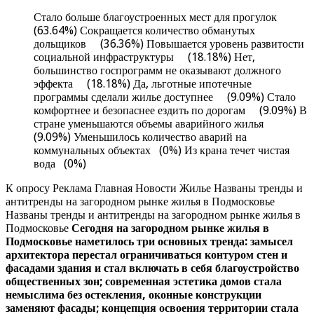
Стало больше благоустроенных мест для прогулок
(63.64%) Сокращается количество обманутых
дольщиков (36.36%) Повышается уровень развитости
социальной инфраструктуры (18.18%) Нет,
большинство госпрограмм не оказывают должного
эффекта (18.18%) Да, льготные ипотечные
программы сделали жилье доступнее (9.09%) Стало
комфортнее и безопаснее ездить по дорогам (9.09%) В
стране уменьшаются объемы аварийного жилья
(9.09%) Уменьшилось количество аварий на
коммунальных объектах (0%) Из крана течет чистая
вода (0%)
К опросу Реклама Главная Новости Жилье Названы тренды и
антитренды на загородном рынке жилья в Подмосковье
Названы тренды и антитренды на загородном рынке жилья в
Подмосковье
Сегодня на загородном рынке жилья в
Подмосковье наметилось три основных тренда: замысел
архитектора перестал ограничиваться контуром стен и
фасадами здания и стал включать в себя благоустройство
общественных зон; современная эстетика домов стала
немыслима без остекления, оконные конструкции
заменяют фасады; концепция освоения территории стала