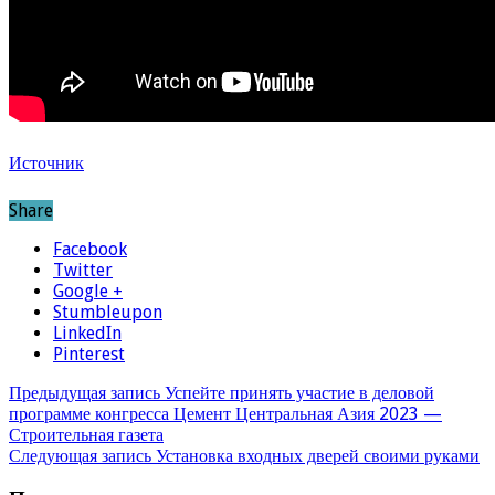
Источник
Share
Facebook
Twitter
Google +
Stumbleupon
LinkedIn
Pinterest
Предыдущая запись
Успейте принять участие в деловой
программе конгресса Цемент Центральная Азия 2023 —
Строительная газета
Следующая запись
Установка входных дверей своими руками