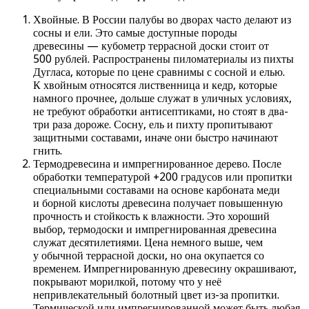
Хвойные. В России палубы во дворах часто делают из
сосны и ели. Это самые доступные породы
древесины — кубометр террасной доски стоит от
500 рублей. Распространены пиломатериалы из пихты
Дугласа, которые по цене сравнимы с сосной и елью.
К хвойным относятся лиственница и кедр, которые
намного прочнее, дольше служат в уличных условиях,
не требуют обработки антисептиками, но стоят в два-
три раза дороже. Сосну, ель и пихту пропитывают
защитными составами, иначе они быстро начинают
гнить.
Термодревесина и импрегнированное дерево. После
обработки температурой +200 градусов или пропитки
специальными составами на основе карбоната меди
и борной кислоты древесина получает повышенную
прочность и стойкость к влажности. Это хороший
выбор, термодоски и импрегнированная древесина
служат десятилетиями. Цена немного выше, чем
у обычной террасной доски, но она окупается со
временем. Импрегнированную древесину окрашивают,
покрывают морилкой, потому что у неё
непривлекательный болотный цвет из-за пропитки.
Термической или импрегнированной может быть любая