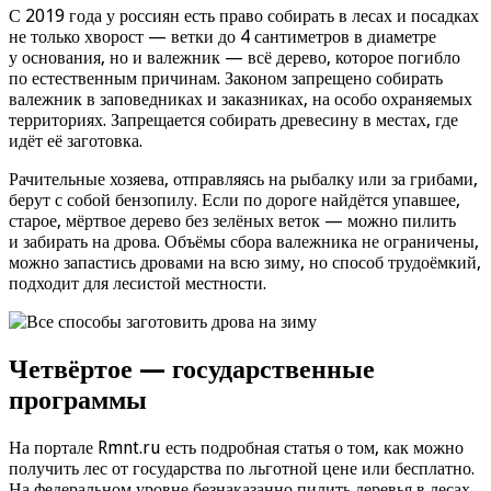
С 2019 года у россиян есть право собирать в лесах и посадках
не только хворост — ветки до 4 сантиметров в диаметре
у основания, но и валежник — всё дерево, которое погибло
по естественным причинам. Законом запрещено собирать
валежник в заповедниках и заказниках, на особо охраняемых
территориях. Запрещается собирать древесину в местах, где
идёт её заготовка.
Рачительные хозяева, отправляясь на рыбалку или за грибами,
берут с собой бензопилу. Если по дороге найдётся упавшее,
старое, мёртвое дерево без зелёных веток — можно пилить
и забирать на дрова. Объёмы сбора валежника не ограничены,
можно запастись дровами на всю зиму, но способ трудоёмкий,
подходит для лесистой местности.
Четвёртое — государственные
программы
На портале Rmnt.ru есть подробная статья о том, как можно
получить лес от государства по льготной цене или бесплатно.
На федеральном уровне безнаказанно пилить деревья в лесах