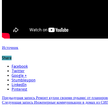
Источник
Share
Facebook
Twitter
Google +
Stumbleupon
LinkedIn
Pinterest
Предыдущая запись
Ремонт кухни своими руками: от планиров
Следующая запись
Инженерные коммуникации в домах из СИ