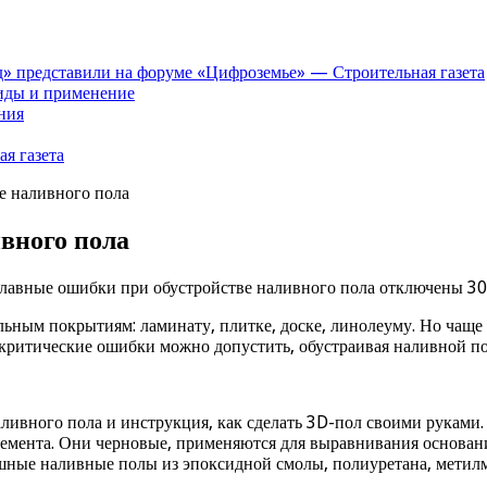
» представили на форуме «Цифроземье» — Строительная газета
иды и применение
ния
я газета
е наливного пола
вного пола
Главные ошибки при обустройстве наливного пола
отключены
30
м покрытиям: ламинату, плитке, доске, линолеуму. Но чаще о
 критические ошибки можно допустить, обустраивая наливной по
наливного пола и инструкция, как сделать 3D-пол своими рука
емента. Они черновые, применяются для выравнивания основания
шные наливные полы из эпоксидной смолы, полиуретана, метилм