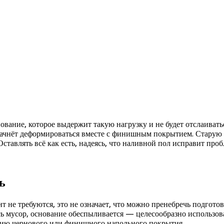
вание, которое выдержит такую нагрузку и не будет отслаивать
начнёт деформироваться вместе с финишным покрытием. Старую
тавлять всё как есть, надеясь, что наливной пол исправит про
ь
 не требуются, это не означает, что можно пренебречь подготов
сь мусор, основание обеспыливается — целесообразно использов
нию чернового или финишного напольного покрытия.