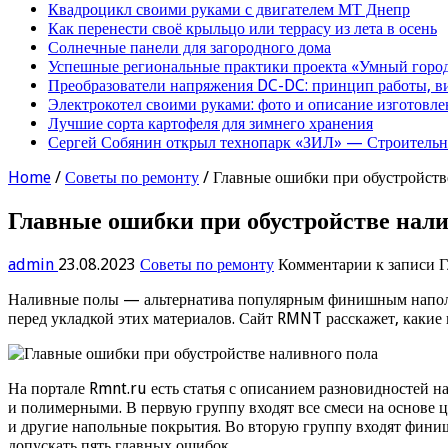
Квадроцикл своими руками с двигателем МТ Днепр
Как перенести своё крыльцо или террасу из лета в осень
Солнечные панели для загородного дома
Успешные региональные практики проекта «Умный город
Преобразователи напряжения DC-DC: принцип работы, в
Электрокотел своими руками: фото и описание изготовле
Лучшие сорта картофеля для зимнего хранения
Сергей Собянин открыл технопарк «ЗИЛ» — Строительна
Home
/
Советы по ремонту
/
Главные ошибки при обустройств
Главные ошибки при обустройстве нали
admin
23.08.2023
Советы по ремонту
Комментарии
к записи 
Наливные полы — альтернатива популярным финишным напольны
перед укладкой этих материалов. Сайт RMNT расскажет, какие
На портале Rmnt.ru есть статья с описанием разновидностей 
и полимерными. В первую группу входят все смеси на основе ц
и другие напольные покрытия. Во вторую группу входят фини
допускать пять главных ошибок.