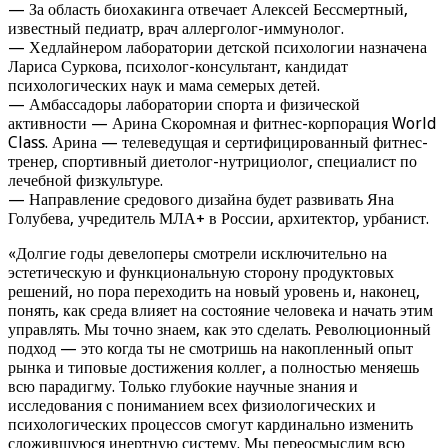
— За область биохакинга отвечает Алексей Бессмертный,
известный педиатр, врач аллерголог-иммунолог.
— Хедлайнером лаборатории детской психологии назначена
Лариса Суркова, психолог-консультант, кандидат
психологических наук и мама семерых детей.
— Амбассадоры лаборатории спорта и физической
активности — Арина Скоромная и фитнес-корпорация World
Class. Арина — телеведущая и сертифицированный фитнес-
тренер, спортивный диетолог-нутрициолог, специалист по
лечебной физкультуре.
— Направление средового дизайна будет развивать Яна
Голубева, учредитель МЛА+ в России, архитектор, урбанист.
«Долгие годы девелоперы смотрели исключительно на
эстетическую и функциональную сторону продуктовых
решений, но пора переходить на новый уровень и, наконец,
понять, как среда влияет на состояние человека и начать этим
управлять. Мы точно знаем, как это сделать. Революционный
подход — это когда ты не смотришь на накопленный опыт
рынка и типовые достижения коллег, а полностью меняешь
всю парадигму. Только глубокие научные знания и
исследования с пониманием всех физиологических и
психологических процессов смогут кардинально изменить
сложившуюся инертную систему. Мы переосмыслим всю