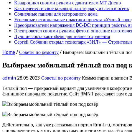
Квадроцикл своими руками с двигателем МТ Днепр
Как перенести своё крыльцо или террасу из лета в осень
Солнечные панели для загородного дома
Успешные региональные практики проекта «Умный город
Преобразователи напряжения DC-DC: принцип работы, в
Электрокотел своими руками: фото и описание изготовле
Лучшие сорта картофеля для зимнего хранения
Сергей Собянин открыл технопарк «ЗИЛ» — Строительна
Home
/
Советы по ремонту
/
Выбираем мобильный тёплый пол
Выбираем мобильный тёплый пол под 
admin
28.05.2023
Советы по ремонту
Комментарии
к записи 
Тёплый пол — прекрасный вариант для увеличения комфорта вс
финишное напольное покрытие. Сайт RMNT расскажет вам о др
Действительно, как уже рассказывал портал Rmnt.ru, монтиров
с подключением к котлу или другому источнику тепла. Это вар