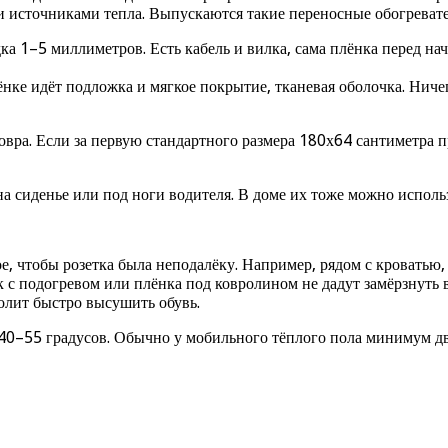
 источниками тепла. Выпускаются такие переносные обогревате
а 1–5 миллиметров. Есть кабель и вилка, сама плёнка перед н
ке идёт подложка и мягкое покрытие, тканевая оболочка. Ничего
вра. Если за первую стандартного размера 180х64 сантиметра пр
 сиденье или под ноги водителя. В доме их тоже можно использ
, чтобы розетка была неподалёку. Например, рядом с кроватью,
 с подогревом или плёнка под ковролином не дадут замёрзнуть 
олит быстро высушить обувь.
40–55 градусов. Обычно у мобильного тёплого пола минимум дв