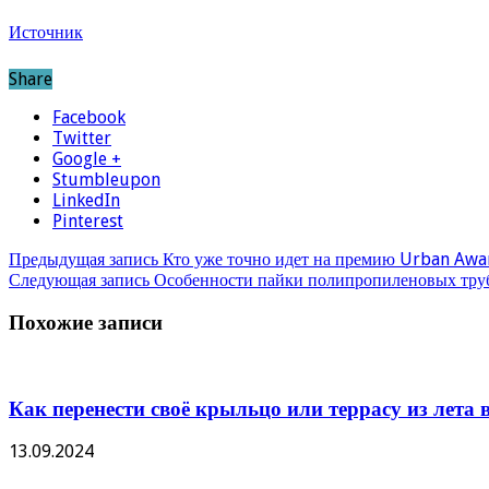
Источник
Share
Facebook
Twitter
Google +
Stumbleupon
LinkedIn
Pinterest
Предыдущая запись
Кто уже точно идет на премию Urban Awar
Следующая запись
Особенности пайки полипропиленовых тру
Похожие записи
Как перенести своё крыльцо или террасу из лета в
13.09.2024