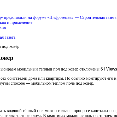
» представили на форуме «Цифроземье» — Строительная газета
иды и применение
ния
я газета
 под ковёр
ковёр
Выбираем мобильный тёплый пол под ковёр
отключены
61 Views
ех обитателей дома или квартиры. Но обычно монтируют его на 
угом способе — мобильном тёплом поле под ковёр.
ать водяной тёплый пол можно только в процессе капитального р
иант для частного дома. В квартирах можно использовать элект