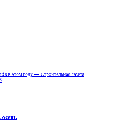
ds в этом году — Строительная газета
б
 осень