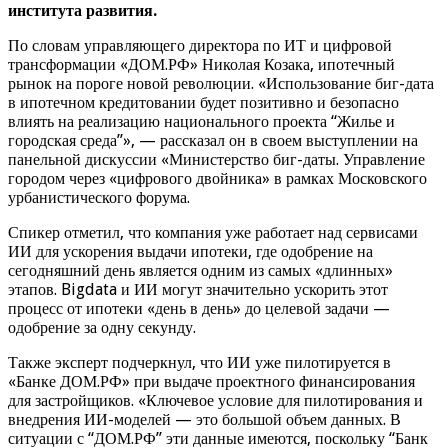
института развития.
По словам управляющего директора по ИТ и цифровой
трансформации «ДОМ.РФ» Николая Козака, ипотечный
рынок на пороге новой революции. «Использование биг-дата
в ипотечном кредитовании будет позитивно и безопасно
влиять на реализацию национального проекта “Жилье и
городская среда”», — рассказал он в своем выступлении на
панельной дискуссии «Министерство биг-даты. Управление
городом через «цифрового двойника» в рамках Московского
урбанистического форума.
Спикер отметил, что компания уже работает над сервисами
ИИ для ускорения выдачи ипотеки, где одобрение на
сегодняшний день является одним из самых «длинных»
этапов. Bigdata и ИИ могут значительно ускорить этот
процесс от ипотеки «день в день» до целевой задачи —
одобрение за одну секунду.
Также эксперт подчеркнул, что ИИ уже пилотируется в
«Банке ДОМ.РФ» при выдаче проектного финансирования
для застройщиков. «Ключевое условие для пилотирования и
внедрения ИИ-моделей — это большой объем данных. В
ситуации с “ДОМ.РФ” эти данные имеются, поскольку “Банк