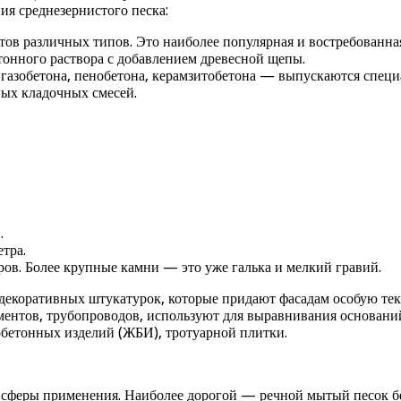
ия среднезернистого песка:
ов различных типов. Это наиболее популярная и востребованная
тонного раствора с добавлением древесной щепы.
газобетона, пенобетона, керамзитобетона — выпускаются специ
ных кладочных смесей.
.
тра.
ов. Более крупные камни — это уже галька и мелкий гравий.
декоративных штукатурок, которые придают фасадам особую текс
ентов, трубопроводов, используют для выравнивания оснований
обетонных изделий (ЖБИ), тротуарной плитки.
ч, сферы применения. Наиболее дорогой — речной мытый песок б