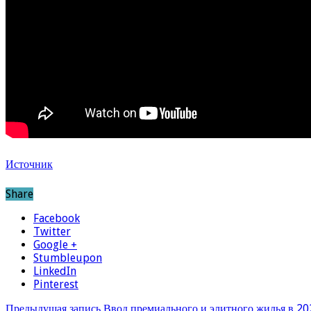
Источник
Share
Facebook
Twitter
Google +
Stumbleupon
LinkedIn
Pinterest
Предыдущая запись
Ввод премиального и элитного жилья в 20