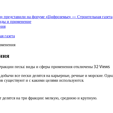
» представили на форуме «Цифроземье» — Строительная газета
иды и применение
ния
я газета
именения
ния
Фракции песка: виды и сферы применения
отключены
32 Views
 добычи все пески делятся на карьерные, речные и морские. Одн
в существуют и с какими целями используются.
 делятся на три фракции: мелкую, среднюю и крупную.