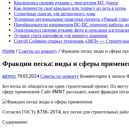
Квадроцикл своими руками с двигателем МТ Днепр
Как перенести своё крыльцо или террасу из лета в осень
Солнечные панели для загородного дома
Успешные региональные практики проекта «Умный город
Преобразователи напряжения DC-DC: принцип работы, в
Электрокотел своими руками: фото и описание изготовле
Лучшие сорта картофеля для зимнего хранения
Сергей Собянин открыл технопарк «ЗИЛ» — Строительна
Home
/
Советы по ремонту
/
Фракции песка: виды и сферы пр
Фракции песка: виды и сферы примене
admin
19.03.2024
Советы по ремонту
Комментарии
к записи 
Без песка не обходится ни один строительный проект. По месту
сферу применения. Сайт RMNT расскажет, какие фракции песко
Согласно ГОСТу 8736–2014, все пески для строительных работ
Содержание: