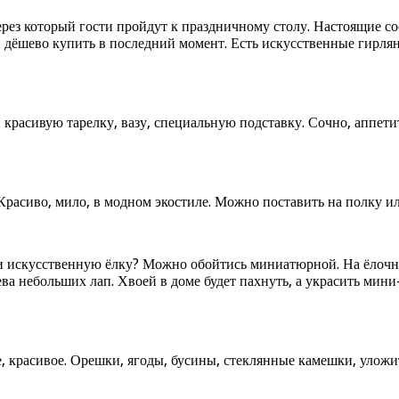
ез который гости пройдут к праздничному столу. Настоящие сос
и дёшево купить в последний момент. Есть искусственные гирля
красивую тарелку, вазу, специальную подставку. Сочно, аппет
Красиво, мило, в модном экостиле. Можно поставить на полку ил
 искусственную ёлку? Можно обойтись миниатюрной. На ёлочны
а небольших лап. Хвоей в доме будет пахнуть, а украсить мини
, красивое. Орешки, ягоды, бусины, стеклянные камешки, уложи