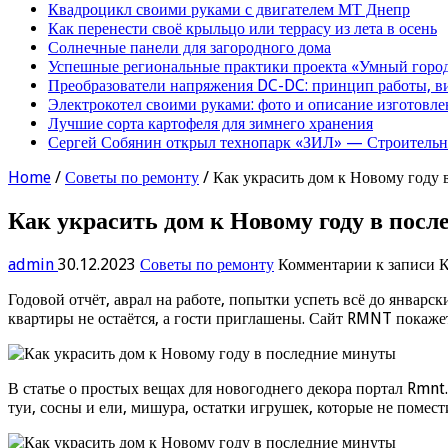
Квадроцикл своими руками с двигателем МТ Днепр
Как перенести своё крыльцо или террасу из лета в осень
Солнечные панели для загородного дома
Успешные региональные практики проекта «Умный город
Преобразователи напряжения DC-DC: принцип работы, в
Электрокотел своими руками: фото и описание изготовле
Лучшие сорта картофеля для зимнего хранения
Сергей Собянин открыл технопарк «ЗИЛ» — Строительна
Home
/
Советы по ремонту
/
Как украсить дом к Новому году
Как украсить дом к Новому году в пос
admin
30.12.2023
Советы по ремонту
Комментарии
к записи К
Годовой отчёт, аврал на работе, попытки успеть всё до январ
квартиры не остаётся, а гости приглашены. Сайт RMNT покажет
В статье о простых вещах для новогоднего декора портал Rmnt
туи, сосны и ели, мишура, остатки игрушек, которые не помест