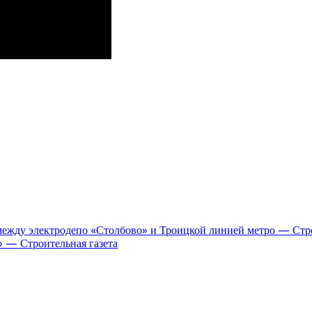
между электродепо «Столбово» и Троицкой линией метро — Стро
» — Строительная газета