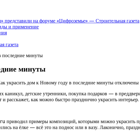
» представили на форуме «Цифроземье» — Строительная газета
иды и применение
ния
я газета
 в последние минуты
ледние минуты
ак украсить дом к Новому году в последние минуты
отключены
ских каникул, детские утренники, покупка подарков — в преддве
 и расскажет, как можно быстро празднично украсить интерьер.
.ru приводил примеры композиций, которыми можно украсить пра
ились на ёлке — всё это на поднос или в вазу. Лаконично, празд