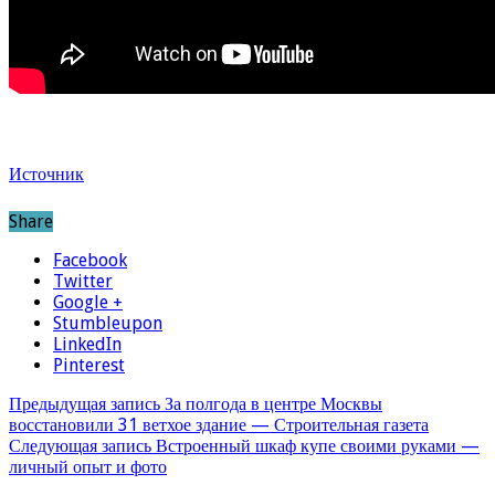
Источник
Share
Facebook
Twitter
Google +
Stumbleupon
LinkedIn
Pinterest
Предыдущая запись
За полгода в центре Москвы
восстановили 31 ветхое здание — Строительная газета
Следующая запись
Встроенный шкаф купе своими руками —
личный опыт и фото