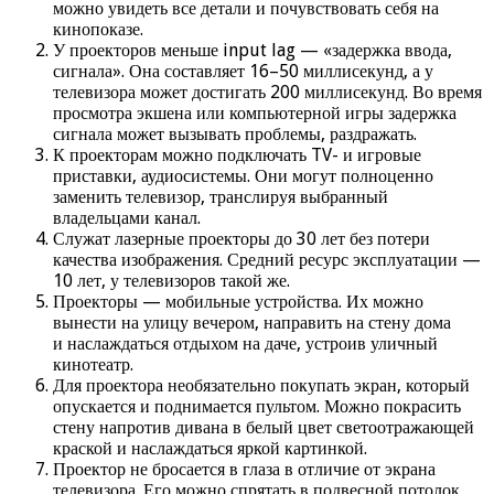
можно увидеть все детали и почувствовать себя на
кинопоказе.
У проекторов меньше input lag — «задержка ввода,
сигнала». Она составляет 16–50 миллисекунд, а у
телевизора может достигать 200 миллисекунд. Во время
просмотра экшена или компьютерной игры задержка
сигнала может вызывать проблемы, раздражать.
К проекторам можно подключать TV- и игровые
приставки, аудиосистемы. Они могут полноценно
заменить телевизор, транслируя выбранный
владельцами канал.
Служат лазерные проекторы до 30 лет без потери
качества изображения. Средний ресурс эксплуатации —
10 лет, у телевизоров такой же.
Проекторы — мобильные устройства. Их можно
вынести на улицу вечером, направить на стену дома
и наслаждаться отдыхом на даче, устроив уличный
кинотеатр.
Для проектора необязательно покупать экран, который
опускается и поднимается пультом. Можно покрасить
стену напротив дивана в белый цвет светоотражающей
краской и наслаждаться яркой картинкой.
Проектор не бросается в глаза в отличие от экрана
телевизора. Его можно спрятать в подвесной потолок,