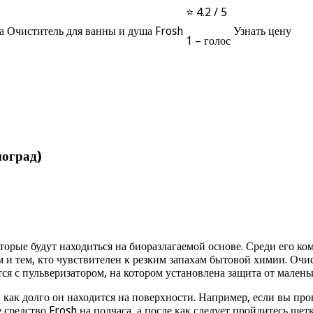
⭐ 4.2 / 5
Очиститель для ванны и душа Frosh
Узнать цену
1 – голос
ноград)
торые будут находиться на биоразлагаемой основе. Среди его ко
м и тем, кто чувствителен к резким запахам бытовой химии. Оч
ся с пульверизатором, на котором установлена защита от малень
о, как долго он находится на поверхности. Например, если вы пр
те средство Frosh на полчаса, а после как следует пройдитесь ще