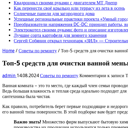
Квадроцикл своими руками с двигателем МТ Днепр
Как перенести своё крыльцо или террасу из лета в осень
Солнечные панели для загородного дома
Успешные региональные практики проекта «Умный город
Преобразователи напряжения DC-DC: принцип работы, в
Электрокотел своими руками: фото и описание изготовле
Лучшие сорта картофеля для зимнего хранения
Сергей Собянин открыл технопарк «ЗИЛ» — Строительна
Home
/
Советы по ремонту
/
Топ-5 средств для очистки ванной
Топ-5 средств для очистки ванной мень
admin
14.08.2024
Советы по ремонту
Комментарии
к записи Т
Ванная комната – это то место, где каждый член семьи провод
Ведь большая влажность и теплая среда идеально подходит для 
сантехника была чистая.
Как правило, потребитель берет первые подходящие и недороги
его ванной типы поверхности. В этой подборке вам будет пред
Важно знать!
Множество фирм выпускают бытовую химию.
производства их продукции используется только провере