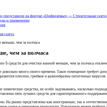
» представили на форуме «Цифроземье» — Строительная газета
иды и применение
ния
я газета
 меньше, чем за полчаса
ше, чем за полчаса
оп-5 средств для очистки ванной меньше, чем за полчаса
отключ
ит довольно много своего времени. Такое помещение требует до
развития плесени, грибков и разнообразны патогенных вирусов. 
е химические средства, не особо задумываясь, насколько подхо
ставлены пять лучших средств для гарантированного поддержани
 На рынке представлены как иностранные, так и отечественны
нное сырье и передовые технологии. Покупатель может выбрать 