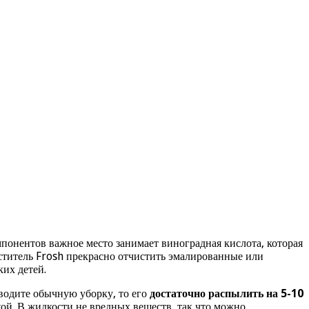
мпонентов важное место занимает виноградная кислота, которая
иститель Frosh прекрасно отчистить эмалированные или
ких детей.
оводите обычную уборку, то его
достаточно распылить на 5-10
ткой. В жидкости не вредных веществ, так что можно