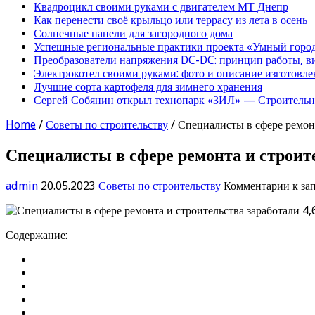
Квадроцикл своими руками с двигателем МТ Днепр
Как перенести своё крыльцо или террасу из лета в осень
Солнечные панели для загородного дома
Успешные региональные практики проекта «Умный город
Преобразователи напряжения DC-DC: принцип работы, в
Электрокотел своими руками: фото и описание изготовле
Лучшие сорта картофеля для зимнего хранения
Сергей Собянин открыл технопарк «ЗИЛ» — Строительна
Home
/
Советы по строительству
/
Специалисты в сфере ремонт
Специалисты в сфере ремонта и строит
admin
20.05.2023
Советы по строительству
Комментарии
к за
Содержание: