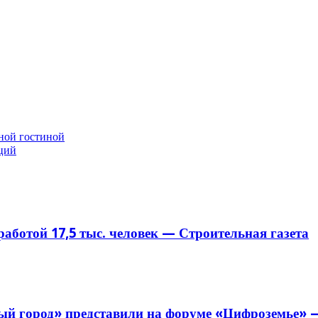
ной гостиной
ций
аботой 17,5 тыс. человек — Строительная газета
й город» представили на форуме «Цифроземье» —