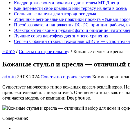
Квадроцикл своими руками с двигателем МТ Днепр
Как перенести своё крыльцо или террасу из лета в осень
Солнечные панели для загородного дома
Успешные региональные практики проекта «Умный город
Преобразователи напряжения DC-DC: принцип работы, в
Электрокотел своими руками: фото и описание изготовле
Лучшие сорта картофеля для зимнего хранения
Сергей Собянин открыл технопарк «ЗИЛ» — Строительна
Home
/
Советы по строительству
/
Кожаные стулья и кресла —
Кожаные стулья и кресла — отличный в
admin
29.08.2024
Советы по строительству
Комментарии
к за
Существует множество типов кожаных кресел-реклайнеров. Не
привлекательный для покупателей. Они легко откидываются наз
отличается модель от компании Deephouse.
Содержание: