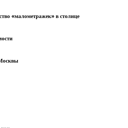
ство «малометражек» в столице
мости
 Москвы