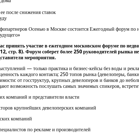
 дома
ее после снижения ставок
уду
инфопартнеров Осенью в Москве состоится Ежегодный форум по
будущего»
вас принять участие в ежегодном московском форуме по нед
2, стр. 8). Форум соберет более 250 руководителей рынка 
дставители мероприятия.
ыступлений — только практика и бизнес-кейсы без воды и рекл
ценность каждого контакта; 250 топов рынка (девелоперы, банк
мости: от госструктур, крупных девелоперов и банков до небол
ют возможность послушать самых значимых спикеров, встретить
их компаний и представители власти
кторов крупнейших девелоперских компаний
рских компаний
пециалистов по рекламе и производителей