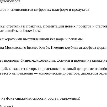
 девелоперов
истов и специалистов цифровых платформ и продуктов
, стратегия и практика, презентации новых проектов и стартов
вые инсайты и know-how.
в с короткими выступлениями без воды и рекламы.
а Московского Бизнес Клуба. Именно клубная атмосфера формир
ет проводит бизнес-конференции, форумы и премии на рынке н
ий, каждая из которых представляет важный департамент любо
ы этого направления — коммерческие директора, директора отде
 на фоне снижения спроса и роста предложения;
6 годах?