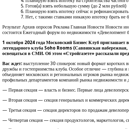
Планирую взять ипотеку на строительства частного
Готов(а) взять небольшую сумму (до 2 млн рублей)
Планирую взять ипотеку сейчас и рефинансировать 
Нет, с такими ставками никакую ипотеку брать не б
Результат Архив опросов Реклама Главная Новости Новости 
состоится Ежегодный форум по недвижимости «Девелопмент 
1 октября 2024 года Московский Бизнес Клуб приглашает 
легендарного клуба Soho Rooms (Саввинская набережная, 1
освещаться в СМИ. Об этом «Стройгазете» рассказали пре
Вас ждет:
выступление 30 спикеров: новый формат коротких в
дружбы и гостеприимства клуба. Особое отличие — глубина и 
объединяет московских и региональных игроков рынка недвижи
профильных департаментов компаний рынка недвижимости и да
— Первая секция — власть и бизнес. Первые лица девелоперск
— Вторая секция — секция генеральных и коммерческих дире
— Третья секция — секция директоров по продажам девелопе
— Четвертая секция — секция продуктологов, маркетологов, с