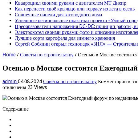
Квадроцикл своими руками с двигателем МТ Днепр
Как перенести своё крыльцо или террасу из лета в осень
Солнечные панели для загородного дома
Успешные региональные практики проекта «Умный город
Преобразователи напряжения DC-DC: принцип работы, в
Электрокотел своими руками: фото и описание изготовле
Лучшие сорта картофеля для зимнего хранения
Сергей Собянин открыл технопарк «ЗИЛ» — Строительна
Home
/
Советы по строительству
/
Осенью в Москве состоитс
Осенью в Москве состоится Ежегодный
admin
04.08.2024
Советы по строительству
Комментарии
к за
отключены
23 Views
Содержание: