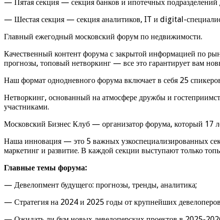
— Пятая секция — секция банков и ипотечных подразделений
— Шестая секция — секция аналитиков, IT и digital-специал
Главный ежегодный московский форум по недвижимости.
Качественный контент форума с закрытой информацией по рынку
прогнозы, топовый нетворкинг — все это гарантирует вам но
Наш формат однодневного форума включает в себя 25 спикеро
Нетворкинг, основанный на атмосфере дружбы и гостеприимств
участниками.
Московский Бизнес Клуб — организатор форума, который 17 л
Наша инновация — это 5 важных узкоспециализированных секц
маркетинг и развитие. В каждой секции выступают только топ
Главные темы форума:
— Девелопмент будущего: прогнозы, тренды, аналитика;
— Стратегия на 2024 и 2025 годы от крупнейших девелоперов
— Ожидать ли бум новых девелоперских проектов в 2025-202