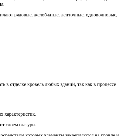
я.
личают рядовые, желобчатые, ленточные, одноволновые,
ь в отделке кровель любых зданий, так как в процессе
х характеристик.
т слоем глазури.
посредством которых элементы закрепляются на кровле и