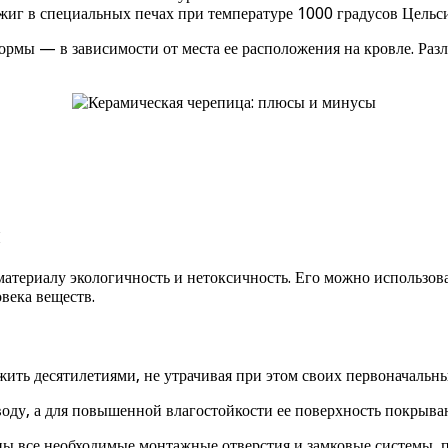
жиг в специальных печах при температуре 1000 градусов Цельси
ормы — в зависимости от места ее расположения на кровле. Раз
ы
териалу экологичность и нетоксичность. Его можно использоват
века веществ.
ить десятилетиями, не утрачивая при этом своих первоначальны
воду, а для повышенной влагостойкости ее поверхность покрываю
ны все необходимые монтажные отверстия и замковые системы, 