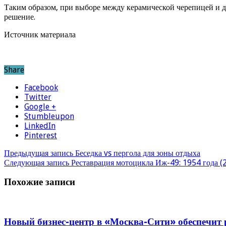
Таким образом, при выборе между керамической черепицей и 
решение.
Источник материала
Share
Facebook
Twitter
Google +
Stumbleupon
LinkedIn
Pinterest
Предыдущая запись
Беседка vs пергола для зоны отдыха
Следующая запись
Реставрация мотоцикла Иж-49: 1954 года (2
Похожие записи
Новый бизнес-центр в «Москва-Сити» обеспечит р