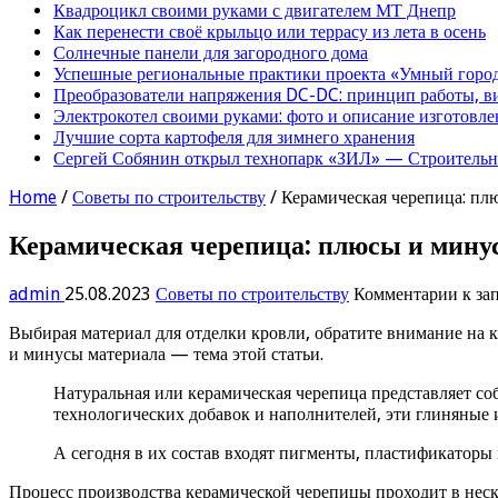
Квадроцикл своими руками с двигателем МТ Днепр
Как перенести своё крыльцо или террасу из лета в осень
Солнечные панели для загородного дома
Успешные региональные практики проекта «Умный город
Преобразователи напряжения DC-DC: принцип работы, в
Электрокотел своими руками: фото и описание изготовле
Лучшие сорта картофеля для зимнего хранения
Сергей Собянин открыл технопарк «ЗИЛ» — Строительна
Home
/
Советы по строительству
/
Керамическая черепица: пл
Керамическая черепица: плюсы и мину
admin
25.08.2023
Советы по строительству
Комментарии
к за
Выбирая материал для отделки кровли, обратите внимание на
и минусы материала — тема этой статьи.
Натуральная или керамическая черепица представляет со
технологических добавок и наполнителей, эти глиняные
А сегодня в их состав входят пигменты, пластификатор
Процесс производства керамической черепицы проходит в неск