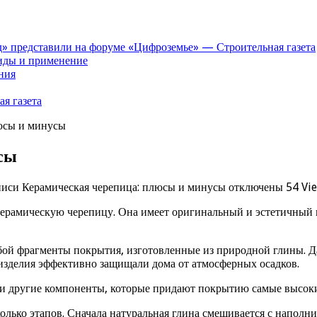
» представили на форуме «Цифроземье» — Строительная газета
иды и применение
ния
я газета
юсы и минусы
сы
писи Керамическая черепица: плюсы и минусы
отключены
54 Vi
 керамическую черепицу. Она имеет оригинальный и эстетичны
бой фрагменты покрытия, изготовленные из природной глины. Да
 изделия эффективно защищали дома от атмосферных осадков.
ы и другие компоненты, которые придают покрытию самые высок
олько этапов. Сначала натуральная глина смешивается с наполн