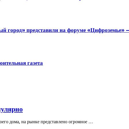
й город» представили на форуме «Цифроземье» —
ительная газета
пулярно
воего дома, на рынке представлено огромное …