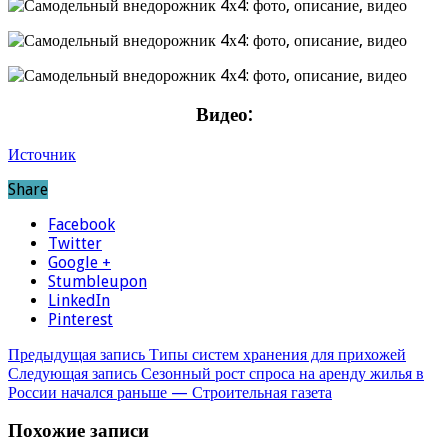
Видео:
Источник
Share
Facebook
Twitter
Google +
Stumbleupon
LinkedIn
Pinterest
Предыдущая запись
Типы систем хранения для прихожей
Следующая запись
Сезонный рост спроса на аренду жилья в
России начался раньше — Строительная газета
Похожие записи