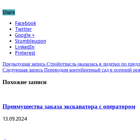
Share
Facebook
Twitter
Google +
Stumbleupon
LinkedIn
Pinterest
Предыдущая запись
Стройотрасль оказалась в лидерах по пред
Следующая запись
Переводим контейнерный сад в осенний ре
Похожие записи
Преимущества заказа экскаватора с оператором
13.09.2024