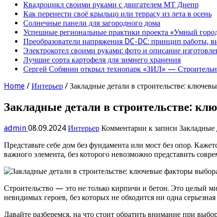
Квадроцикл своими руками с двигателем МТ Днепр
Как перенести своё крыльцо или террасу из лета в осень
Солнечные панели для загородного дома
Успешные региональные практики проекта «Умный город
Преобразователи напряжения DC-DC: принцип работы, в
Электрокотел своими руками: фото и описание изготовле
Лучшие сорта картофеля для зимнего хранения
Сергей Собянин открыл технопарк «ЗИЛ» — Строительна
Home
/
Интерьер
/
Закладные детали в строительстве: ключев
Закладные детали в строительстве: кл
admin
08.09.2024
Интерьер
Комментарии
к записи Закладные 
Представьте себе дом без фундамента или мост без опор. Кажет
важного элемента, без которого невозможно представить совре
Строительство — это не только кирпичи и бетон. Это целый м
невидимых героев, без которых не обходится ни одна серьезная
Давайте разберемся, на что стоит обратить внимание при выбо