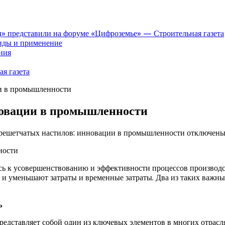
» представили на форуме «Цифроземье» — Строительная газета
иды и применение
ния
я газета
ии в промышленности
новации в промышленности
 решетчатых настилов: инновации в промышленности
отключен
сь к усовершенствованию и эффективности процессов производс
но и уменьшают затраты и временные затраты. Два из таких ва
ь
редставляет собой один из ключевых элементов в многих отрас