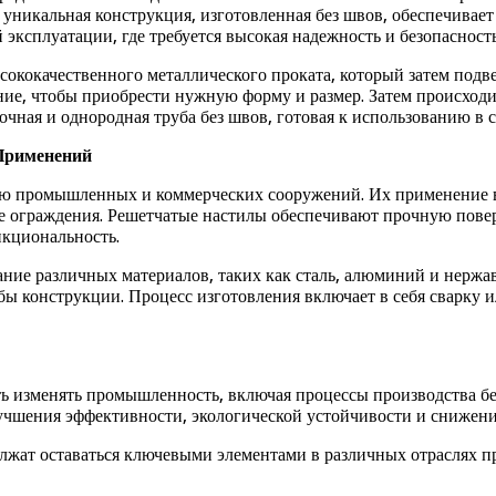
уникальная конструкция, изготовленная без швов, обеспечивае
эксплуатации, где требуется высокая надежность и безопасность
сококачественного металлического проката, который затем подв
ние, чтобы приобрести нужную форму и размер. Затем происходи
очная и однородная труба без швов, готовая к использованию в 
Применений
ью промышленных и коммерческих сооружений. Их применение в
 ограждения. Решетчатые настилы обеспечивают прочную поверх
нкциональность.
ание различных материалов, таких как сталь, алюминий и нерж
бы конструкции. Процесс изготовления включает в себя сварку 
ть изменять промышленность, включая процессы производства б
учшения эффективности, экологической устойчивости и снижения
лжат оставаться ключевыми элементами в различных отраслях п