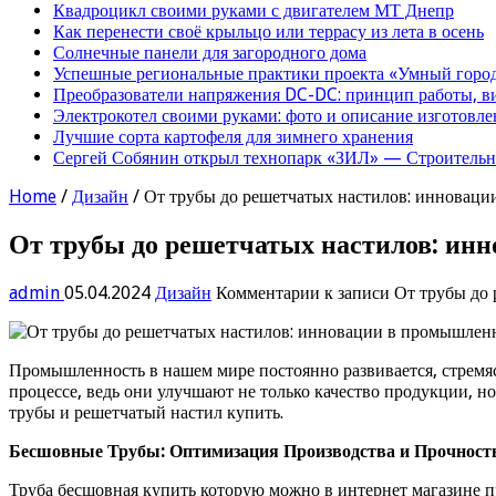
Квадроцикл своими руками с двигателем МТ Днепр
Как перенести своё крыльцо или террасу из лета в осень
Солнечные панели для загородного дома
Успешные региональные практики проекта «Умный город
Преобразователи напряжения DC-DC: принцип работы, в
Электрокотел своими руками: фото и описание изготовле
Лучшие сорта картофеля для зимнего хранения
Сергей Собянин открыл технопарк «ЗИЛ» — Строительна
Home
/
Дизайн
/
От трубы до решетчатых настилов: инновац
От трубы до решетчатых настилов: ин
admin
05.04.2024
Дизайн
Комментарии
к записи От трубы до
Промышленность в нашем мире постоянно развивается, стремя
процессе, ведь они улучшают не только качество продукции, 
трубы и решетчатый настил купить.
Бесшовные Трубы: Оптимизация Производства и Прочност
Труба бесшовная купить которую можно в интернет магазине п