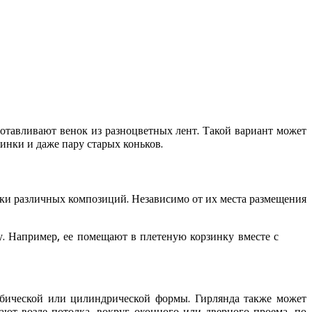
отавливают венок из разноцветных лент. Такой вариант может
нки и даже пару старых коньков.
тки различных композиций. Независимо от их места размещения
. Например, ее помещают в плетеную корзинку вместе с
убической или цилиндрической формы. Гирлянда также может
щают возле потолка, вокруг оконного или дверного проема, по