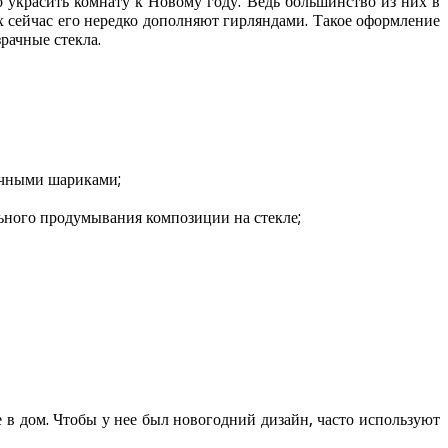
о украсить комнату к Новому году. Ведь большинство из них в
ах сейчас его нередко дополняют гирляндами. Такое оформление
рачные стекла.
личными шариками;
ьного продумывания композиции на стекле;
в дом. Чтобы у нее был новогодний дизайн, часто используют