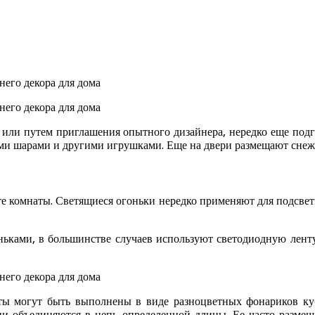
 или путем приглашения опытного дизайнера, нередко еще подг
ми шарами и другими игрушками. Еще на двери размещают снежи
те комнаты. Светящиеся огоньки нередко применяют для подсве
ьками, в большинстве случаев используют светодиодную ленту
нты могут быть выполнены в виде разноцветных фонариков к
 они объединяются в цепь определенной длины. Ее часто разме