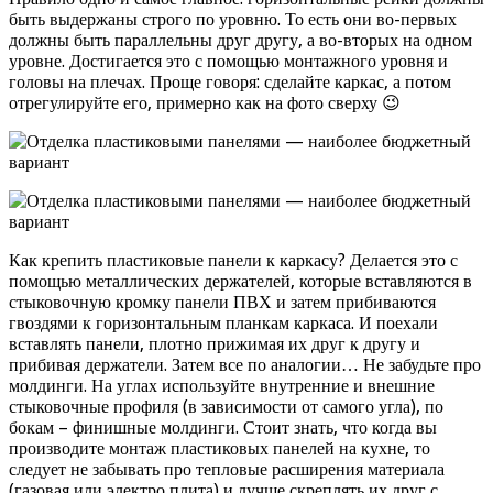
быть выдержаны строго по уровню. То есть они во-первых
должны быть параллельны друг другу, а во-вторых на одном
уровне. Достигается это с помощью монтажного уровня и
головы на плечах. Проще говоря: сделайте каркас, а потом
отрегулируйте его, примерно как на фото сверху 😉
Как крепить пластиковые панели к каркасу? Делается это с
помощью металлических держателей, которые вставляются в
стыковочную кромку панели ПВХ и затем прибиваются
гвоздями к горизонтальным планкам каркаса. И поехали
вставлять панели, плотно прижимая их друг к другу и
прибивая держатели. Затем все по аналогии… Не забудьте про
молдинги. На углах используйте внутренние и внешние
стыковочные профиля (в зависимости от самого угла), по
бокам – финишные молдинги. Стоит знать, что когда вы
производите монтаж пластиковых панелей на кухне, то
следует не забывать про тепловые расширения материала
(газовая или электро плита) и лучше скреплять их друг с