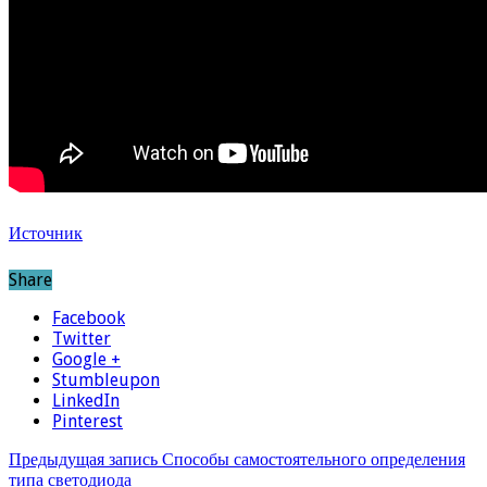
Источник
Share
Facebook
Twitter
Google +
Stumbleupon
LinkedIn
Pinterest
Предыдущая запись
Способы самостоятельного определения
типа светодиода