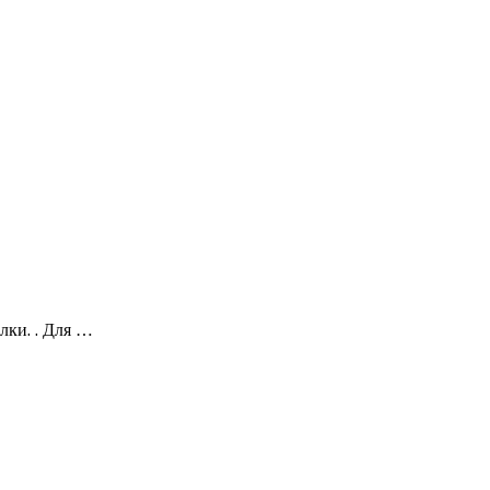
лки. . Для …