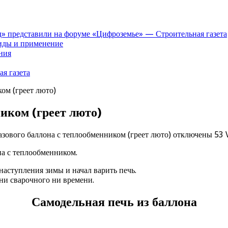
» представили на форуме «Цифроземье» — Строительная газета
иды и применение
ния
я газета
ком (греет люто)
ником (греет люто)
азового баллона с теплообменником (греет люто)
отключены
53 
на с теплообменником.
 наступления зимы и начал варить печь.
 ни сварочного ни времени.
Самодельная печь из баллона