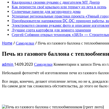
Квадроцикл своими руками с двигателем МТ Днепр
Как перенести своё крыльцо или террасу из лета в осень
Солнечные панели для загородного дома
Успешные региональные практики проекта «Умный город
Преобразователи напряжения DC-DC: принцип работы, в
Электрокотел своими руками: фото и описание изготовле
Лучшие сорта картофеля для зимнего хранения
Сергей Собянин открыл технопарк «ЗИЛ» — Строительна
Home
/
Самоделки
/
Печь из газового баллона с теплообменни
Печь из газового баллона с теплообмен
admin
14.09.2023
Самоделки
Комментарии
к записи Печь из г
Небольшой фотоотчёт об изготовлении печи из газового балло
Все люди, конечно, делают отопление летом, но не я, дождался
На самом деле так сложились обстоятельства, до этого не было