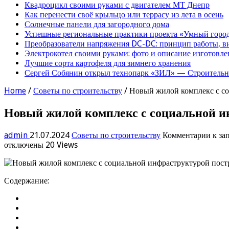
Квадроцикл своими руками с двигателем МТ Днепр
Как перенести своё крыльцо или террасу из лета в осень
Солнечные панели для загородного дома
Успешные региональные практики проекта «Умный город
Преобразователи напряжения DC-DC: принцип работы, в
Электрокотел своими руками: фото и описание изготовле
Лучшие сорта картофеля для зимнего хранения
Сергей Собянин открыл технопарк «ЗИЛ» — Строительна
Home
/
Советы по строительству
/
Новый жилой комплекс с со
Новый жилой комплекс с социальной и
admin
21.07.2024
Советы по строительству
Комментарии
к за
отключены
20 Views
Содержание: