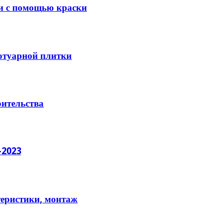
ри с помощью краски
отуарной плитки
оительства
-2023
теристики, монтаж