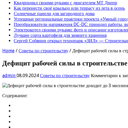
Квадроцикл своими руками с двигателем МТ Днепр
Как перенести своё крыльцо или террасу из лета в осень
Солнечные панели для загородного дома
Успешные региональные практики проекта «Умный город
Преобразователи напряжения DC-DC: принцип работы, в
Электрокотел своими руками: фото и описание изготовле
Лучшие сорта картофеля для зимнего хранения
Сергей Собянин открыл технопарк «ЗИЛ» — Строительна
Home
/
Советы по строительству
/
Дефицит рабочей силы в ст
Дефицит рабочей силы в строительстве
admin
08.09.2024
Советы по строительству
Комментарии
к за
Содержание: