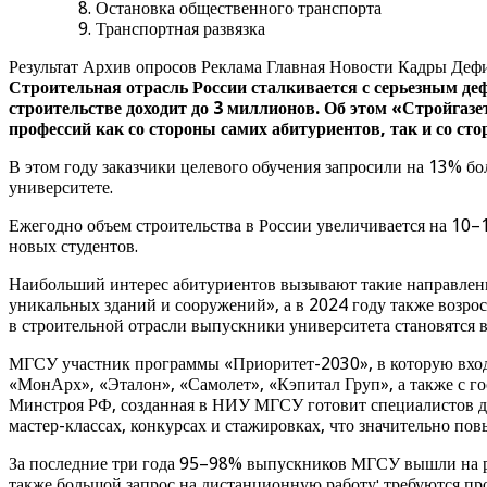
Остановка общественного транспорта
Транспортная развязка
Результат Архив опросов Реклама Главная Новости Кадры Дефи
Строительная отрасль России сталкивается с серьезным де
строительстве доходит до 3 миллионов. Об этом «Стройгаз
профессий как со стороны самих абитуриентов, так и со ст
В этом году заказчики целевого обучения запросили на 13% б
университете.
Ежегодно объем строительства в России увеличивается на 10–1
новых студентов.
Наибольший интерес абитуриентов вызывают такие направлени
уникальных зданий и сооружений», а в 2024 году также возро
в строительной отрасли выпускники университета становятся 
МГСУ участник программы «Приоритет-2030», в которую вход
«МонАрх», «Эталон», «Самолет», «Кэпитал Груп», а также с г
Минстроя РФ, созданная в НИУ МГСУ готовит специалистов дл
мастер-классах, конкурсах и стажировках, что значительно по
За последние три года 95–98% выпускников МГСУ вышли на ра
также большой запрос на дистанционную работу: требуются пр