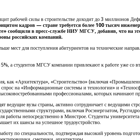
цит рабочей силы в строительстве доходит до 3 миллионов Деф
фицитом кадров — стране требуется более 100 тысяч инженер
ете» сообщили в пресс-службе НИУ МГСУ, добавив, что на эт
ороны российских компаний.
ольше мест для поступления абитуриентов на технические направ
5%, а студентов МГСУ компании привлекают к работе уже со вто
я, как «Архитектура», «Строительство» (включая «Промышленно
с спрос на «Информационные системы и технологии» и «Техносф
высоковостребованными профессионалами, которых начинают при
ят ведущие вузы страны, активно сотрудничает с ведущими ст
осударственными структурами, включая Росэнергоатом, Русгидр
я работы непосредственно в Минстрое. Студенты университета 
вышает их шансы на успешное трудоустройство.
боту по специальности, подтверждая высокий уровень подготов
оектировщики, сметчики, архитекторы.