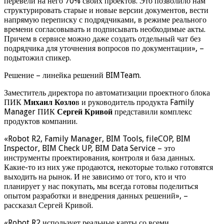
перевели на него 70% своих проектов. Это позволило нам
структурировать старые и новые версии документов, вести
напрямую переписку с подрядчиками, в режиме реального
времени согласовывать и подписывать необходимые акты.
Причем в сервисе можно даже создать отдельный чат без
подрядчика для уточнения вопросов по документации», –
подытожил спикер.
Решение – линейка решений BIMTeam.
Заместитель директора по автоматизации проектного блока
ПИК
Михаил Козло
в и руководитель продукта Family
Manager ПИК
Сергей Кривой
представили комплекс
продуктов компании.
«Robot R2, Family Manager, BIM Tools, fileCOP, BIM
Inspector, BIM Check UP, BIM Data Service – это
инструменты проектирования, контроля и база данных.
Какие-то из них уже продаются, некоторые только готовятся
выходить на рынок. И не зависимо от того, кто и что
планирует у нас покупать, мы всегда готовы поделиться
опытом разработки и внедрения данных решений», –
рассказал Сергей Кривой.
«Robot R2 использует реальные карты со всеми