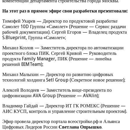
компетенций департамента строительства города Москвы.
На этот раз в прямом эфире свои разработки презентовали:
Тимофей Ухарев — Директор по продуктовой разработке
Самолет 10D Группы «Самолет» (Решение — Сервис раздачи
рабочей документации). Сергей Егоров — Владелец продукта
S.Blueprint, Группа «Самолет»;
Михаил Козлов — Заместитель директора по автоматизации
проектного блока ПИК. Сергей Кривой — Руководитель
продукта Family Manager, ПИК (Решение — линейка
решений BIMTeam);
Михаил Малыхин — Директор по развитию цифровых
технологий холдинга Setl Group (Секретное новое решение);
Алексей Володеев — Заместитель вице-президента по
цифровизации AVA Group (Решение — AVAlin);
Владимир Гайдай — Директор ИТ ГК РОМЕКС (Решение —
АИС КУСП, контроль и управление строительным проектом).
Эфир провела директор портала всеостройке.рф и Альянса
Цифровых Лидеров России
Светлана Опрышко
.